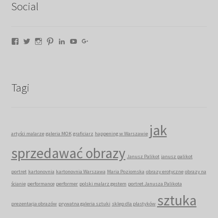
Social
Facebook
Twitter
Instagram
Pinterest
LinkedIn
YouTube
Google+
Tagi
jak
artyści malarze
galeria MOK
graficiarz
happening w Warszawie
sprzedawać obrazy
Janusz Palikot
janusz palikot
portret
kartonovnia
kartonovnia Warszawa
Maria Poziomska
obrazy erotyczne
obrazy na
ścianie
performance
performer
polski malarz gestem
portret Janusza Palikota
sztuka
prezentacja obrazów
prywatna galeria sztuki
sklep dla plastyków