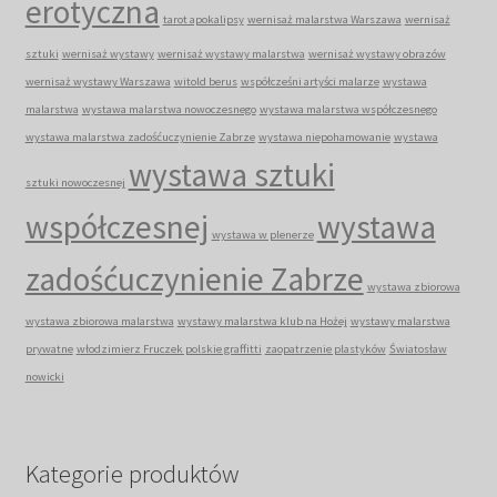
erotyczna
tarot apokalipsy
wernisaż malarstwa Warszawa
wernisaż
sztuki
wernisaż wystawy
wernisaż wystawy malarstwa
wernisaż wystawy obrazów
wernisaż wystawy Warszawa
witold berus
współcześni artyści malarze
wystawa
malarstwa
wystawa malarstwa nowoczesnego
wystawa malarstwa współczesnego
wystawa malarstwa zadośćuczynienie Zabrze
wystawa niepohamowanie
wystawa
wystawa sztuki
sztuki nowoczesnej
współczesnej
wystawa
wystawa w plenerze
zadośćuczynienie Zabrze
wystawa zbiorowa
wystawa zbiorowa malarstwa
wystawy malarstwa klub na Hożej
wystawy malarstwa
prywatne
włodzimierz Fruczek polskie graffitti
zaopatrzenie plastyków
Światosław
nowicki
Kategorie produktów