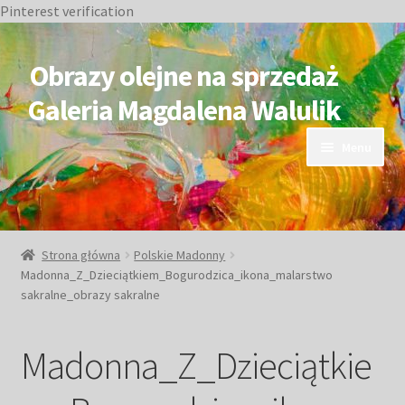
Pinterest verification
Przejdź
Przejdź
do
do
Obrazy olejne na sprzedaż
nawigacji
treści
Galeria Magdalena Walulik
Menu
OBRAZY DOSTĘPNE
NIEDOSTĘPNE
Strona główna
Polskie Madonny
Madonna_Z_Dzieciątkiem_Bogurodzica_ikona_malarstwo
Duże obrazy
sakralne_obrazy sakralne
Małe obrazy
Madonna_Z_Dzieciątkie
Postacie