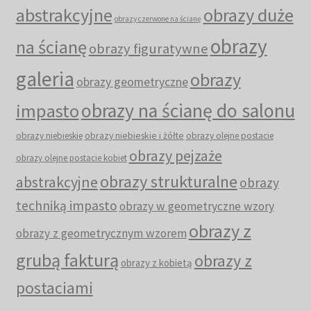
abstrakcyjne
obrazy duże
obrazy czerwone na ścianę
obrazy
na ścianę
obrazy figuratywne
galeria
obrazy
obrazy geometryczne
obrazy na ścianę do salonu
impasto
obrazy niebieskie i żółte
obrazy niebieskie
obrazy olejne postacie
obrazy pejzaże
obrazy olejne postacie kobiet
obrazy strukturalne
abstrakcyjne
obrazy
techniką impasto
obrazy w geometryczne wzory
obrazy z
obrazy z geometrycznym wzorem
grubą fakturą
obrazy z
obrazy z kobietą
postaciami