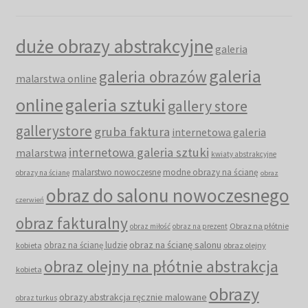
duże obrazy abstrakcyjne
galeria
galeria
galeria obrazów
malarstwa online
online
galeria sztuki
gallery store
gallerystore
gruba faktura
internetowa galeria
internetowa galeria sztuki
malarstwa
kwiaty abstrakcyjne
malarstwo nowoczesne
modne obrazy na ścianę
obrazy na ścianę
obraz
obraz do salonu nowoczesnego
czerwień
obraz fakturalny
Obraz na płótnie
obraz miłość
obraz na prezent
obraz na ścianę salonu
obraz na ścianę ludzie
kobieta
obraz olejny
obraz olejny na płótnie abstrakcja
kobieta
obrazy
obrazy abstrakcja ręcznie malowane
obraz turkus