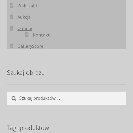
Wabi sabi
Aukcja
O mnie
Kontakt
GalleryStore
Szukaj obrazu
Szukaj:
Szukaj
Tagi produktów