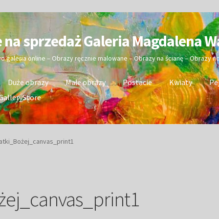
e na sprzedaż Galeria Magdalena W
wo galeria online – Obrazy ręcznie malowane – Obrazy na ścianę – Obrazy 
Duże obrazy
Małe obrazy
Postacie
Kwiaty
Pe
GalleryStore
tki_Bożej_canvas_print1
ej_canvas_print1