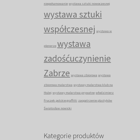
niepohamowanie
wystawa sztuki nowoczesnej
wystawa sztuki
współczesnej
wystawa w
wystawa
plenerze
zadośćuczynienie
Zabrze
wystawa zbiorowa
wystawa
zbiorowa malarstwa
wystawy malarstwa klub na
Hożej
wystawy malarstwa prywatne
włodzimierz
Fruczek polskie graffitti
zaopatrzenie plastyków
Światosław nowicki
Kategorie produktów