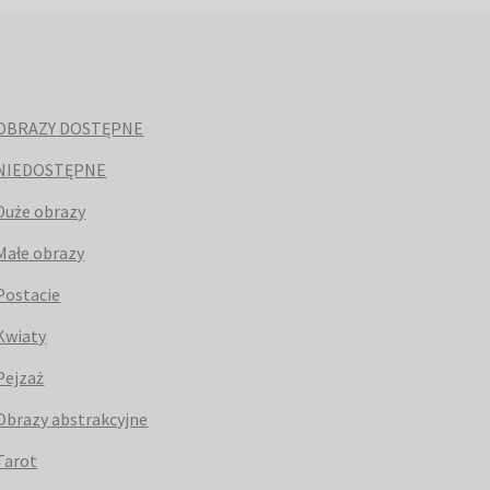
OBRAZY DOSTĘPNE
NIEDOSTĘPNE
Duże obrazy
Małe obrazy
Postacie
Kwiaty
Pejzaż
Obrazy abstrakcyjne
Tarot