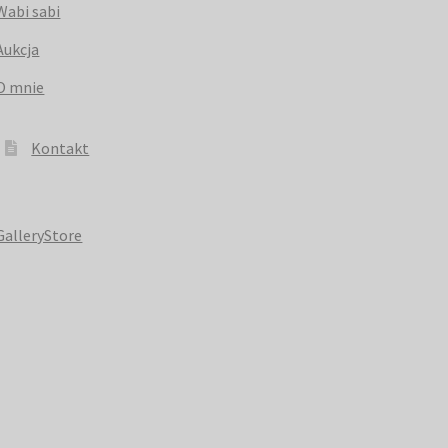
Wabi sabi
Aukcja
O mnie
Kontakt
GalleryStore