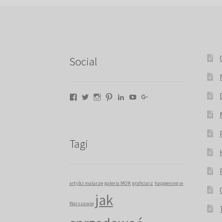
Social
Facebook
Twitter
Instagram
Pinterest
LinkedIn
YouTube
Google+
Tagi
artyści malarze
galeria MOK
graficiarz
happening w
jak
Warszawie