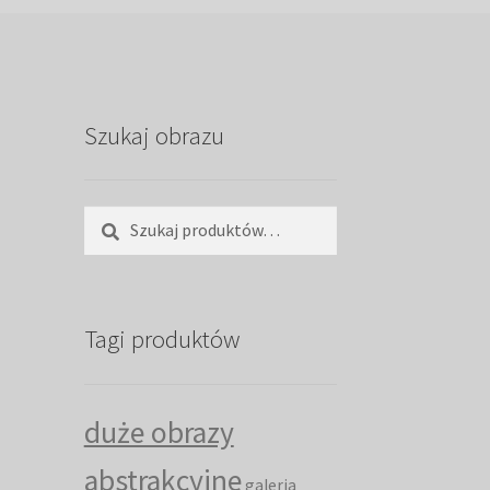
Szukaj obrazu
Szukaj:
Szukaj
Tagi produktów
duże obrazy
abstrakcyjne
galeria