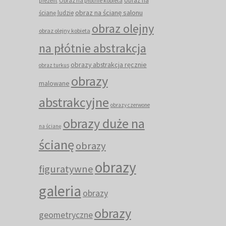
obraz na
Obraz na płótnie kobieta
prezent
obraz na ścianę salonu
ścianę ludzie
obraz olejny
obraz olejny kobieta
na płótnie abstrakcja
obrazy abstrakcja ręcznie
obraz turkus
obrazy
malowane
abstrakcyjne
obrazy czerwone
obrazy duże na
na ścianę
ścianę
obrazy
obrazy
figuratywne
galeria
obrazy
obrazy
geometryczne