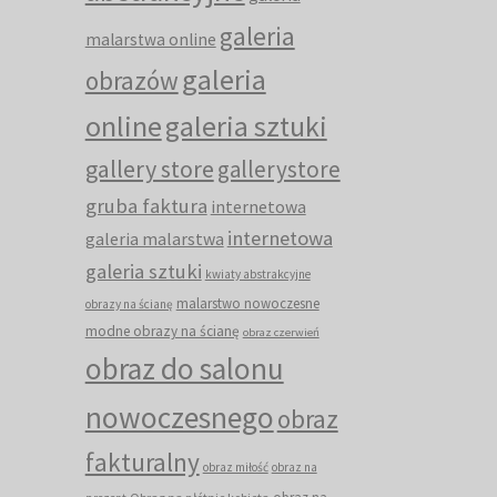
galeria
malarstwa online
galeria
obrazów
online
galeria sztuki
gallery store
gallerystore
gruba faktura
internetowa
internetowa
galeria malarstwa
galeria sztuki
kwiaty abstrakcyjne
malarstwo nowoczesne
obrazy na ścianę
modne obrazy na ścianę
obraz czerwień
obraz do salonu
nowoczesnego
obraz
fakturalny
obraz miłość
obraz na