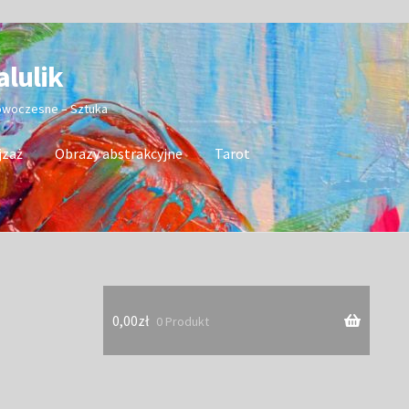
alulik
nowoczesne – Sztuka
jzaż
Obrazy abstrakcyjne
Tarot
0,00
zł
0 Produkt