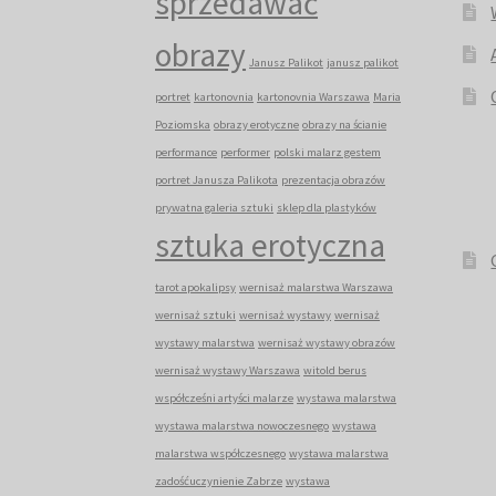
sprzedawać
obrazy
Janusz Palikot
janusz palikot
portret
kartonovnia
kartonovnia Warszawa
Maria
Poziomska
obrazy erotyczne
obrazy na ścianie
performance
performer
polski malarz gestem
portret Janusza Palikota
prezentacja obrazów
prywatna galeria sztuki
sklep dla plastyków
sztuka erotyczna
tarot apokalipsy
wernisaż malarstwa Warszawa
wernisaż sztuki
wernisaż wystawy
wernisaż
wystawy malarstwa
wernisaż wystawy obrazów
wernisaż wystawy Warszawa
witold berus
współcześni artyści malarze
wystawa malarstwa
wystawa malarstwa nowoczesnego
wystawa
malarstwa współczesnego
wystawa malarstwa
zadośćuczynienie Zabrze
wystawa