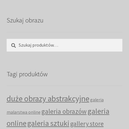
Szukaj obrazu
Szukaj:
Szukaj
Tagi produktów
duże obrazy abstrakcyjne
galeria
galeria
galeria obrazów
malarstwa online
online
galeria sztuki
gallery store