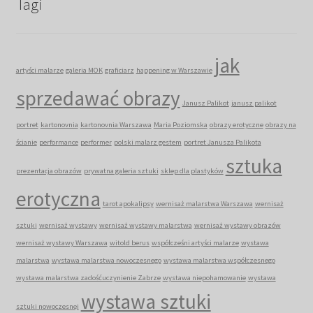
Tagi
jak
artyści malarze
galeria MOK
graficiarz
happening w Warszawie
sprzedawać obrazy
Janusz Palikot
janusz palikot
portret
kartonovnia
kartonovnia Warszawa
Maria Poziomska
obrazy erotyczne
obrazy na
ścianie
performance
performer
polski malarz gestem
portret Janusza Palikota
sztuka
prezentacja obrazów
prywatna galeria sztuki
sklep dla plastyków
erotyczna
tarot apokalipsy
wernisaż malarstwa Warszawa
wernisaż
sztuki
wernisaż wystawy
wernisaż wystawy malarstwa
wernisaż wystawy obrazów
wernisaż wystawy Warszawa
witold berus
współcześni artyści malarze
wystawa
malarstwa
wystawa malarstwa nowoczesnego
wystawa malarstwa współczesnego
wystawa malarstwa zadośćuczynienie Zabrze
wystawa niepohamowanie
wystawa
wystawa sztuki
sztuki nowoczesnej