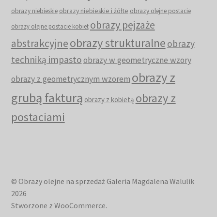
obrazy niebieskie i żółte
obrazy niebieskie
obrazy olejne postacie
obrazy pejzaże
obrazy olejne postacie kobiet
obrazy strukturalne
abstrakcyjne
obrazy
techniką impasto
obrazy w geometryczne wzory
obrazy z
obrazy z geometrycznym wzorem
grubą fakturą
obrazy z
obrazy z kobietą
postaciami
© Obrazy olejne na sprzedaż Galeria Magdalena Walulik
2026
Stworzone z WooCommerce
.