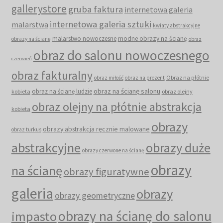
gallerystore
gruba faktura
internetowa galeria
internetowa galeria sztuki
malarstwa
kwiaty abstrakcyjne
malarstwo nowoczesne
modne obrazy na ścianę
obrazy na ścianę
obraz
obraz do salonu nowoczesnego
czerwień
obraz fakturalny
Obraz na płótnie
obraz miłość
obraz na prezent
obraz na ścianę salonu
obraz na ścianę ludzie
kobieta
obraz olejny
obraz olejny na płótnie abstrakcja
kobieta
obrazy
obrazy abstrakcja ręcznie malowane
obraz turkus
abstrakcyjne
obrazy duże
obrazy czerwone na ścianę
obrazy
na ścianę
obrazy figuratywne
galeria
obrazy
obrazy geometryczne
obrazy na ścianę do salonu
impasto