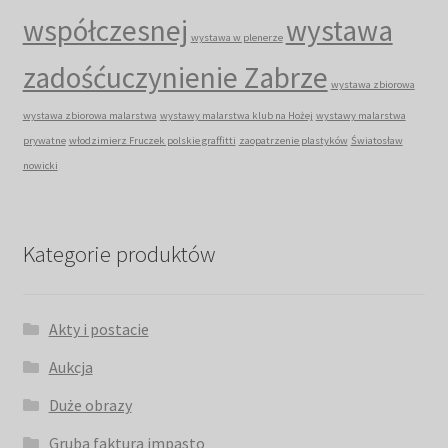
współczesnej
wystawa
wystawa w plenerze
zadośćuczynienie Zabrze
wystawa zbiorowa
wystawa zbiorowa malarstwa
wystawy malarstwa klub na Hożej
wystawy malarstwa
prywatne
włodzimierz Fruczek polskie graffitti
zaopatrzenie plastyków
Światosław
nowicki
Kategorie produktów
Akty i postacie
Aukcja
Duże obrazy
Gruba faktura impasto