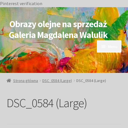
Pinterest verification
Przejdź
Przejdź
do
do
Obrazy olejne na sprzedaż
nawigacji
treści
Galeria Magdalena Walulik
Menu
OBRAZY DOSTĘPNE
NIEDOSTĘPNE
Strona główna
DSC_0584 (Large)
DSC_0584 (Large)
Duże obrazy
DSC_0584 (Large)
Małe obrazy
Postacie