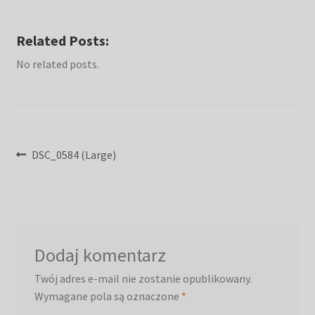
Related Posts:
No related posts.
Nawigacja
Poprzedni
DSC_0584 (Large)
wpis:
wpisu
Dodaj komentarz
Twój adres e-mail nie zostanie opublikowany.
Wymagane pola są oznaczone
*