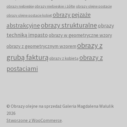
obrazy niebieskie i żółte
obrazy niebieskie
obrazy olejne postacie
obrazy pejzaże
obrazy olejne postacie kobiet
obrazy strukturalne
abstrakcyjne
obrazy
techniką impasto
obrazy w geometryczne wzory
obrazy z
obrazy z geometrycznym wzorem
grubą fakturą
obrazy z
obrazy z kobietą
postaciami
© Obrazy olejne na sprzedaż Galeria Magdalena Walulik
2026
Stworzone z WooCommerce
.