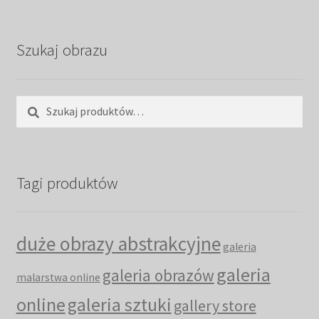
Szukaj obrazu
Szukaj:
Szukaj
Tagi produktów
duże obrazy abstrakcyjne
galeria
galeria
galeria obrazów
malarstwa online
online
galeria sztuki
gallery store