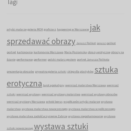
Tagi
jak
artyści malarze
galeria MOK
graficiarz
happening w Warszawie
sprzedawać obrazy
Janusz Palikot
janusz palikot
portret
kartonovnia
kartonovnia Warszawa
Maria Poziomska
obrazy erotyczne
obrazy na
ścianie
performance
performer
polski malarz gestem
portret Janusza Palikota
sztuka
prezentacja obrazów
prywatna galeria sztuki
sklep dla plastyków
erotyczna
tarot apokalipsy
wernisaż malarstwa Warszawa
wernisaż
sztuki
wernisaż wystawy
wernisaż wystawy malarstwa
wernisaż wystawy obrazów
wernisaż wystawy Warszawa
witold berus
współcześni artyści malarze
wystawa
malarstwa
wystawa malarstwa nowoczesnego
wystawa malarstwa współczesnego
wystawa malarstwa zadośćuczynienie Zabrze
wystawa niepohamowanie
wystawa
wystawa sztuki
sztuki nowoczesnej