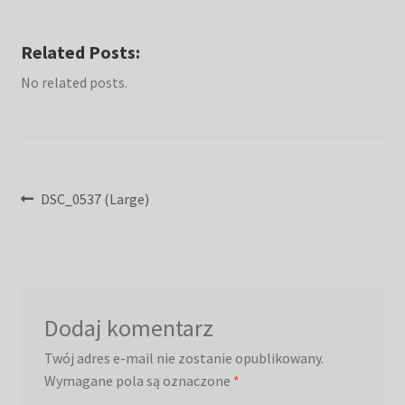
Related Posts:
No related posts.
Nawigacja
Poprzedni
DSC_0537 (Large)
wpis:
wpisu
Dodaj komentarz
Twój adres e-mail nie zostanie opublikowany.
Wymagane pola są oznaczone
*