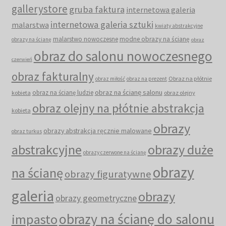
gallerystore
gruba faktura
internetowa galeria
internetowa galeria sztuki
malarstwa
kwiaty abstrakcyjne
malarstwo nowoczesne
modne obrazy na ścianę
obrazy na ścianę
obraz
obraz do salonu nowoczesnego
czerwień
obraz fakturalny
Obraz na płótnie
obraz miłość
obraz na prezent
obraz na ścianę salonu
obraz na ścianę ludzie
kobieta
obraz olejny
obraz olejny na płótnie abstrakcja
kobieta
obrazy
obrazy abstrakcja ręcznie malowane
obraz turkus
abstrakcyjne
obrazy duże
obrazy czerwone na ścianę
obrazy
na ścianę
obrazy figuratywne
galeria
obrazy
obrazy geometryczne
obrazy na ścianę do salonu
impasto