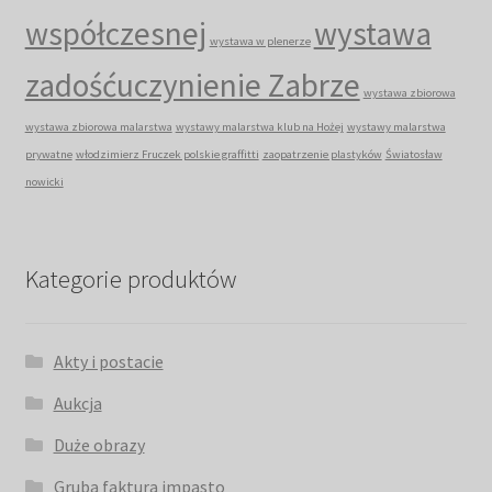
współczesnej
wystawa
wystawa w plenerze
zadośćuczynienie Zabrze
wystawa zbiorowa
wystawa zbiorowa malarstwa
wystawy malarstwa klub na Hożej
wystawy malarstwa
prywatne
włodzimierz Fruczek polskie graffitti
zaopatrzenie plastyków
Światosław
nowicki
Kategorie produktów
Akty i postacie
Aukcja
Duże obrazy
Gruba faktura impasto