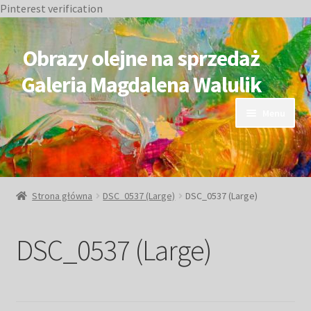
Pinterest verification
Przejdź
Przejdź
do
do
Obrazy olejne na sprzedaż
nawigacji
treści
Galeria Magdalena Walulik
Menu
OBRAZY DOSTĘPNE
NIEDOSTĘPNE
Strona główna
DSC_0537 (Large)
DSC_0537 (Large)
Duże obrazy
DSC_0537 (Large)
Małe obrazy
Postacie