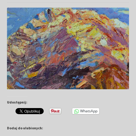
Kwiaty
Pejzaż
Obrazy abstrakcyjne
Tarot
Wabi sabi
Aukcja
Udostępnij:
Rozwiń
O mnie
menu
WhatsApp
potomn
GalleryStore
Dodaj do ulubionych: