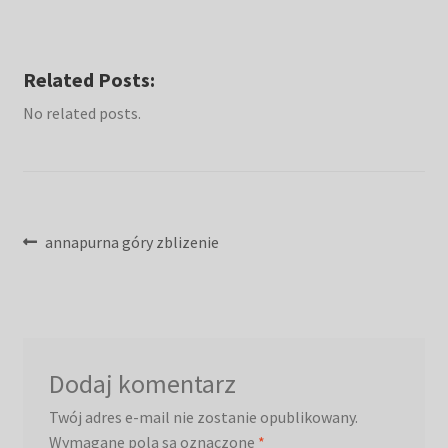
Related Posts:
No related posts.
Nawigacja
Poprzedni
annapurna góry zblizenie
wpis:
wpisu
Dodaj komentarz
Twój adres e-mail nie zostanie opublikowany.
Wymagane pola są oznaczone
*