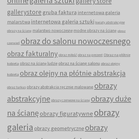
online
galeria sztuki
gallery store
gallerystore
gruba faktura
internetowa galeria
internetowa galeria sztuki
malarstwa
kwiaty abstrakcyjne
malarstwo nowoczesne
modne obrazy na ścianę
obrazy na ścianę
obraz
obraz do salonu nowoczesnego
czerwień
obraz fakturalny
Obraz na płótnie
obraz miłość
obraz na prezent
obraz na ścianę salonu
obraz na ścianę ludzie
kobieta
obraz olejny
obraz olejny na płótnie abstrakcja
kobieta
obrazy
obrazy abstrakcja ręcznie malowane
obraz turkus
abstrakcyjne
obrazy duże
obrazy czerwone na ścianę
obrazy
na ścianę
obrazy figuratywne
galeria
obrazy
obrazy geometryczne