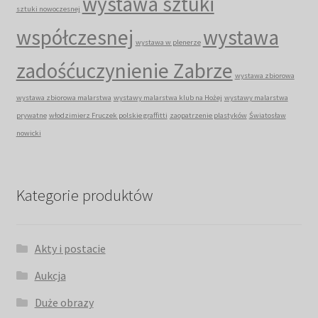
wystawa sztuki
sztuki nowoczesnej
współczesnej
wystawa
wystawa w plenerze
zadośćuczynienie Zabrze
wystawa zbiorowa
wystawa zbiorowa malarstwa
wystawy malarstwa klub na Hożej
wystawy malarstwa
prywatne
włodzimierz Fruczek polskie graffitti
zaopatrzenie plastyków
Światosław
nowicki
Kategorie produktów
Akty i postacie
Aukcja
Duże obrazy