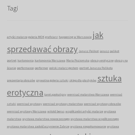
Tagi
jak
artyści malarze
galeria MOK
graficiarz
happening w Warszawie
sprzedawać obrazy
Janusz Palikot
janusz palikot
portret
kartonovnia
kartonovnia Warszawa
Maria Poziomska
obrazy erotyczne
obrazy na
ścianie
performance
performer
polski malarz gestem
portret Janusza Palikota
sztuka
prezentacja obrazów
prywatna galeria sztuki
sklep dla plastyków
erotyczna
tarot apokalipsy
wernisaż malarstwa Warszawa
wernisaż
sztuki
wernisaż wystawy
wernisaż wystawy malarstwa
wernisaż wystawy obrazów
wernisaż wystawy Warszawa
witold berus
współcześni artyści malarze
wystawa
malarstwa
wystawa malarstwa nowoczesnego
wystawa malarstwa współczesnego
wystawa malarstwa zadośćuczynienie Zabrze
wystawa niepohamowanie
wystawa