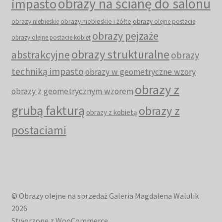
obrazy na ścianę do salonu
impasto
obrazy niebieskie i żółte
obrazy niebieskie
obrazy olejne postacie
obrazy pejzaże
obrazy olejne postacie kobiet
obrazy strukturalne
abstrakcyjne
obrazy
techniką impasto
obrazy w geometryczne wzory
obrazy z
obrazy z geometrycznym wzorem
grubą fakturą
obrazy z
obrazy z kobietą
postaciami
© Obrazy olejne na sprzedaż Galeria Magdalena Walulik
2026
Stworzone z WooCommerce
.