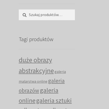
Szukaj:
Szukaj
Tagi produktów
duże obrazy
abstrakcyjne
galeria
galeria
malarstwa online
galeria
obrazów
online
galeria sztuki