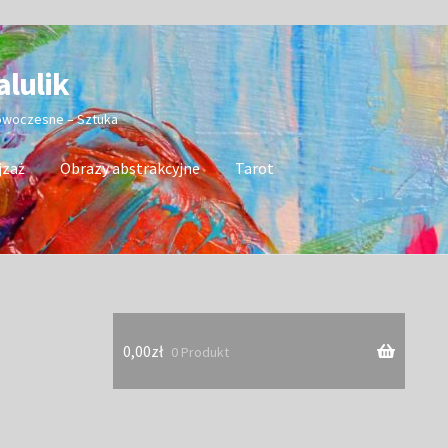
alulik
nowoczesne – Sztuka
jzaż
Obrazy abstrakcyjne
Tarot
0,00
zł
0 Produkt