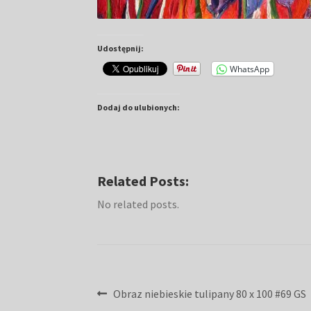
Udostępnij:
WhatsApp
Dodaj do ulubionych:
Related Posts:
No related posts.
Nawigacja
Poprzedni
Obraz niebieskie tulipany 80 x 100 #69 GS
wpis: