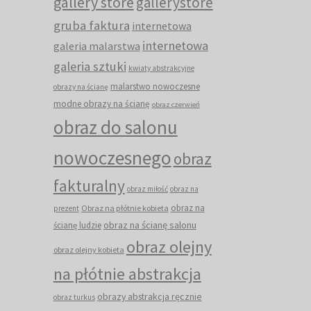
gallery store
gallerystore
gruba faktura
internetowa
internetowa
galeria malarstwa
galeria sztuki
kwiaty abstrakcyjne
malarstwo nowoczesne
obrazy na ścianę
modne obrazy na ścianę
obraz czerwień
obraz do salonu
nowoczesnego
obraz
fakturalny
obraz miłość
obraz na
obraz na
Obraz na płótnie kobieta
prezent
obraz na ścianę salonu
ścianę ludzie
obraz olejny
obraz olejny kobieta
na płótnie abstrakcja
obrazy abstrakcja ręcznie
obraz turkus