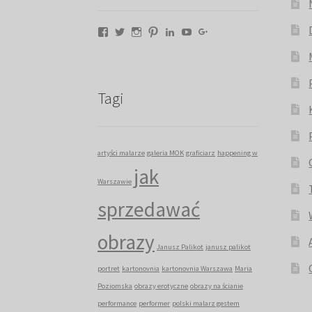
Facebook
Twitter
Instagram
Pinterest
LinkedIn
YouTube
Google+
Tagi
artyści malarze
galeria MOK
graficiarz
happening w
jak
Warszawie
sprzedawać
obrazy
Janusz Palikot
janusz palikot
portret
kartonovnia
kartonovnia Warszawa
Maria
Poziomska
obrazy erotyczne
obrazy na ścianie
performance
performer
polski malarz gestem