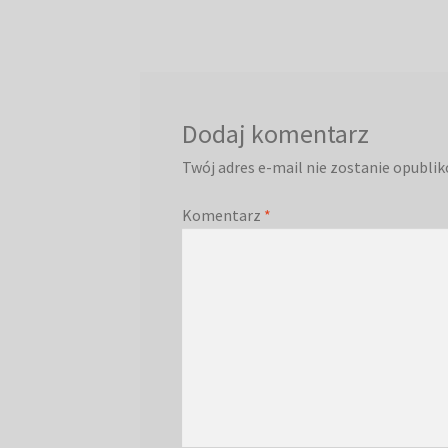
wpisu
Dodaj komentarz
Twój adres e-mail nie zostanie opubli
Komentarz
*