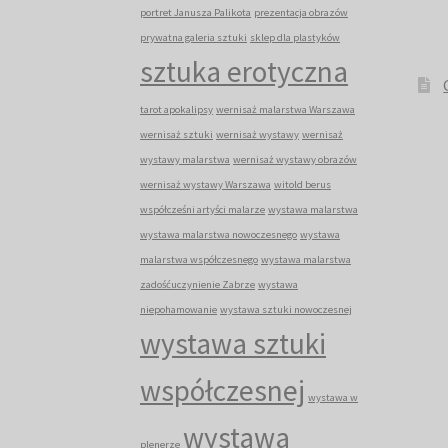
portret Janusza Palikota
prezentacja obrazów
prywatna galeria sztuki
sklep dla plastyków
sztuka erotyczna
tarot apokalipsy
wernisaż malarstwa Warszawa
wernisaż sztuki
wernisaż wystawy
wernisaż
wystawy malarstwa
wernisaż wystawy obrazów
wernisaż wystawy Warszawa
witold berus
współcześni artyści malarze
wystawa malarstwa
wystawa malarstwa nowoczesnego
wystawa
malarstwa współczesnego
wystawa malarstwa
zadośćuczynienie Zabrze
wystawa
niepohamowanie
wystawa sztuki nowoczesnej
wystawa sztuki
współczesnej
wystawa w
wystawa
plenerze