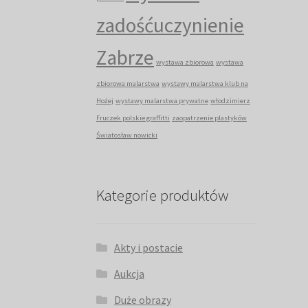
zadośćuczynienie
Zabrze
wystawa zbiorowa
wystawa
zbiorowa malarstwa
wystawy malarstwa klub na
Hożej
wystawy malarstwa prywatne
włodzimierz
Fruczek polskie graffitti
zaopatrzenie plastyków
Światosław nowicki
Kategorie produktów
Akty i postacie
Aukcja
Duże obrazy