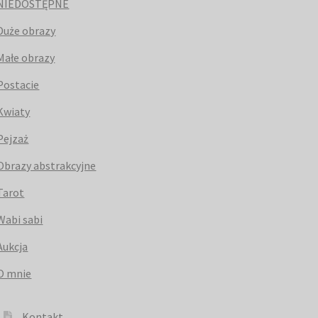
NIEDOSTĘPNE
Duże obrazy
Małe obrazy
Postacie
Kwiaty
Pejzaż
Obrazy abstrakcyjne
Tarot
Wabi sabi
Aukcja
O mnie
Kontakt