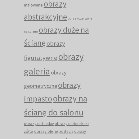
obrazy
malowane
abstrakcyjne
obrazy czerwone
obrazy duże na
na ścianę
ścianę
obrazy
obrazy
figuratywne
galeria
obrazy
obrazy
geometryczne
obrazy na
impasto
ścianę do salonu
obrazy niebieskie i
obrazy niebieskie
żółte
obrazy olejne postacie
obrazy