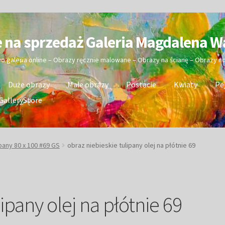
e na sprzedaż Galeria Magdalena W
wo galeria online – Obrazy ręcznie malowane – Obrazy na ścianę – Obrazy 
Duże obrazy
Małe obrazy
Postacie
Kwiaty
Pe
GalleryStore
pany 80 x 100 #69 GS
obraz niebieskie tulipany olej na płótnie 69
ipany olej na płótnie 69