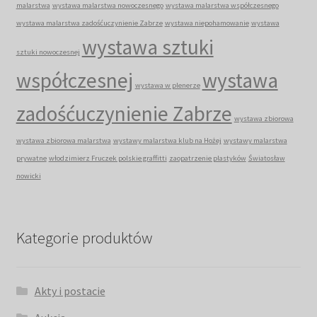
malarstwa
wystawa malarstwa nowoczesnego
wystawa malarstwa współczesnego
wystawa malarstwa zadośćuczynienie Zabrze
wystawa niepohamowanie
wystawa
wystawa sztuki
sztuki nowoczesnej
współczesnej
wystawa
wystawa w plenerze
zadośćuczynienie Zabrze
wystawa zbiorowa
wystawa zbiorowa malarstwa
wystawy malarstwa klub na Hożej
wystawy malarstwa
prywatne
włodzimierz Fruczek polskie graffitti
zaopatrzenie plastyków
Światosław
nowicki
Kategorie produktów
Akty i postacie