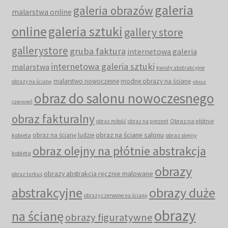
galeria
galeria obrazów
malarstwa online
online
galeria sztuki
gallery store
gallerystore
gruba faktura
internetowa galeria
internetowa galeria sztuki
malarstwa
kwiaty abstrakcyjne
malarstwo nowoczesne
modne obrazy na ścianę
obrazy na ścianę
obraz
obraz do salonu nowoczesnego
czerwień
obraz fakturalny
Obraz na płótnie
obraz miłość
obraz na prezent
obraz na ścianę salonu
obraz na ścianę ludzie
kobieta
obraz olejny
obraz olejny na płótnie abstrakcja
kobieta
obrazy
obrazy abstrakcja ręcznie malowane
obraz turkus
abstrakcyjne
obrazy duże
obrazy czerwone na ścianę
obrazy
na ścianę
obrazy figuratywne