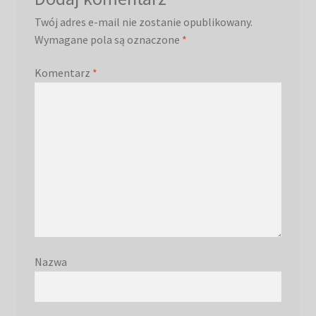
Twój adres e-mail nie zostanie opublikowany.
Wymagane pola są oznaczone
*
Komentarz
*
Nazwa