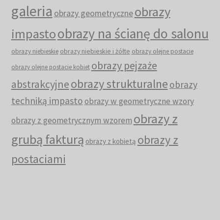
galeria
obrazy
obrazy geometryczne
obrazy na ścianę do salonu
impasto
obrazy niebieskie i żółte
obrazy niebieskie
obrazy olejne postacie
obrazy pejzaże
obrazy olejne postacie kobiet
obrazy strukturalne
abstrakcyjne
obrazy
techniką impasto
obrazy w geometryczne wzory
obrazy z
obrazy z geometrycznym wzorem
grubą fakturą
obrazy z
obrazy z kobietą
postaciami