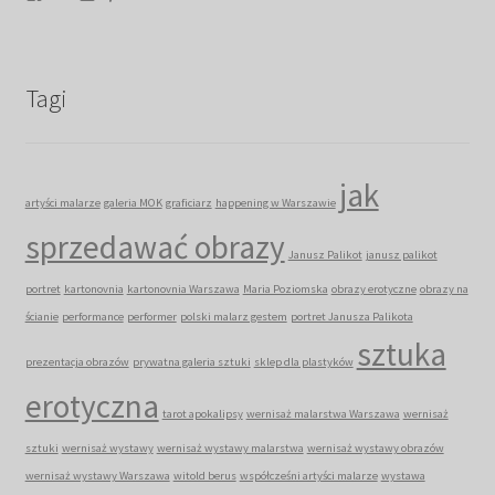
Tagi
jak
artyści malarze
galeria MOK
graficiarz
happening w Warszawie
sprzedawać obrazy
Janusz Palikot
janusz palikot
portret
kartonovnia
kartonovnia Warszawa
Maria Poziomska
obrazy erotyczne
obrazy na
ścianie
performance
performer
polski malarz gestem
portret Janusza Palikota
sztuka
prezentacja obrazów
prywatna galeria sztuki
sklep dla plastyków
erotyczna
tarot apokalipsy
wernisaż malarstwa Warszawa
wernisaż
sztuki
wernisaż wystawy
wernisaż wystawy malarstwa
wernisaż wystawy obrazów
wernisaż wystawy Warszawa
witold berus
współcześni artyści malarze
wystawa