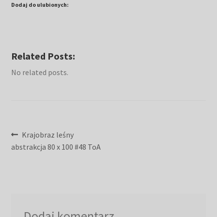
Dodaj do ulubionych:
Related Posts:
No related posts.
Nawigacja
Poprzedni
Krajobraz leśny
wpis:
abstrakcja 80 x 100 #48 ToA
wpisu
Dodaj komentarz