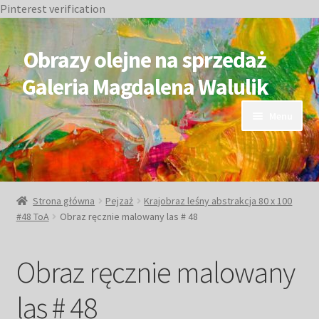
Pinterest verification
Przejdź
Przejdź
do
do
Obrazy olejne na sprzedaż
nawigacji
treści
Galeria Magdalena Walulik
Menu
OBRAZY DOSTĘPNE
NIEDOSTĘPNE
Strona główna
Pejzaż
Krajobraz leśny abstrakcja 80 x 100
#48 ToA
Obraz ręcznie malowany las # 48
Duże obrazy
Obraz ręcznie malowany
Małe obrazy
las # 48
Postacie