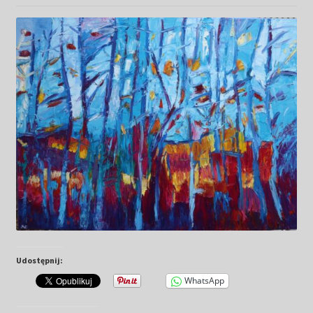
Kwiaty
Pejzaż
Obrazy abstrakcyjne
Tarot
Wabi sabi
Aukcja
Rozwiń
O mnie
menu
Udostępnij:
potomn
GalleryStore
WhatsApp