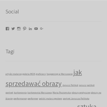
Social
Facebook
Twitter
Instagram
Pinterest
LinkedIn
YouTube
Google+
Tagi
jak
artyści malarze
galeria MOK
graficiarz
happening w Warszawie
sprzedawać obrazy
Janusz Palikot
janusz palikot
portret
kartonovnia
kartonovnia Warszawa
Maria Poziomska
obrazy erotyczne
obrazy na
ścianie
performance
performer
polski malarz gestem
portret Janusza Palikota
sztuka