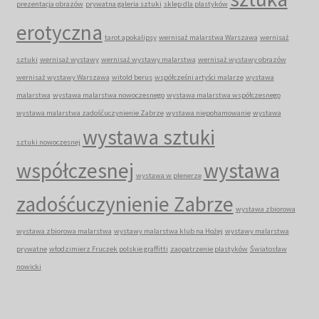
prezentacja obrazów
prywatna galeria sztuki
sklep dla plastyków
erotyczna
tarot apokalipsy
wernisaż malarstwa Warszawa
wernisaż
sztuki
wernisaż wystawy
wernisaż wystawy malarstwa
wernisaż wystawy obrazów
wernisaż wystawy Warszawa
witold berus
współcześni artyści malarze
wystawa
malarstwa
wystawa malarstwa nowoczesnego
wystawa malarstwa współczesnego
wystawa malarstwa zadośćuczynienie Zabrze
wystawa niepohamowanie
wystawa
wystawa sztuki
sztuki nowoczesnej
współczesnej
wystawa
wystawa w plenerze
zadośćuczynienie Zabrze
wystawa zbiorowa
wystawa zbiorowa malarstwa
wystawy malarstwa klub na Hożej
wystawy malarstwa
prywatne
włodzimierz Fruczek polskie graffitti
zaopatrzenie plastyków
Światosław
nowicki