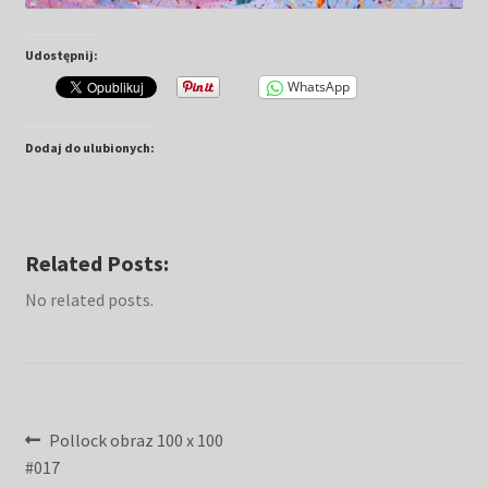
Udostępnij:
WhatsApp
Dodaj do ulubionych:
Related Posts:
No related posts.
Nawigacja
Poprzedni
Pollock obraz 100 x 100
wpis:
#017
wpisu