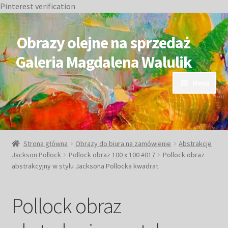
Pinterest verification
Przejdź
Przejdź
do
do
Obrazy olejne na sprzedaż
nawigacji
treści
Galeria Magdalena Walulik
Menu
OBRAZY DOSTĘPNE
NIEDOSTĘPNE
Strona główna
Obrazy do biura na zamówienie
Abstrakcje
Jackson Pollock
Pollock obraz 100 x 100 #017
Pollock obraz
Duże obrazy
abstrakcyjny w stylu Jacksona Pollocka kwadrat
Małe obrazy
Pollock obraz
Postacie