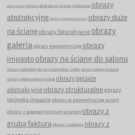
obrazy
obrazy abstrakcja ręcznie malowane
obraz turkus
abstrakcyjne
obrazy duże
obrazy czerwone na ścianę
obrazy
na ścianę
obrazy figuratywne
galeria
obrazy
obrazy geometryczne
obrazy na ścianę do salonu
impasto
obrazy niebieskie i żółte
obrazy niebieskie
obrazy olejne postacie
obrazy pejzaże
obrazy olejne postacie kobiet
obrazy strukturalne
abstrakcyjne
obrazy
techniką impasto
obrazy w geometryczne wzory
obrazy z
obrazy z geometrycznym wzorem
grubą fakturą
obrazy z
obrazy z kobietą