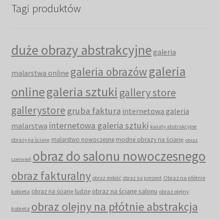
Tagi produktów
duże obrazy abstrakcyjne
galeria
galeria
galeria obrazów
malarstwa online
online
galeria sztuki
gallery store
gallerystore
gruba faktura
internetowa galeria
internetowa galeria sztuki
malarstwa
kwiaty abstrakcyjne
malarstwo nowoczesne
modne obrazy na ścianę
obrazy na ścianę
obraz
obraz do salonu nowoczesnego
czerwień
obraz fakturalny
Obraz na płótnie
obraz miłość
obraz na prezent
obraz na ścianę salonu
obraz na ścianę ludzie
kobieta
obraz olejny
obraz olejny na płótnie abstrakcja
kobieta