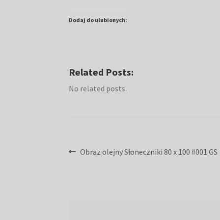
Dodaj do ulubionych:
Related Posts:
No related posts.
Nawigacja
Poprzedni
Obraz olejny Słoneczniki 80 x 100 #001 GS
wpis:
wpisu