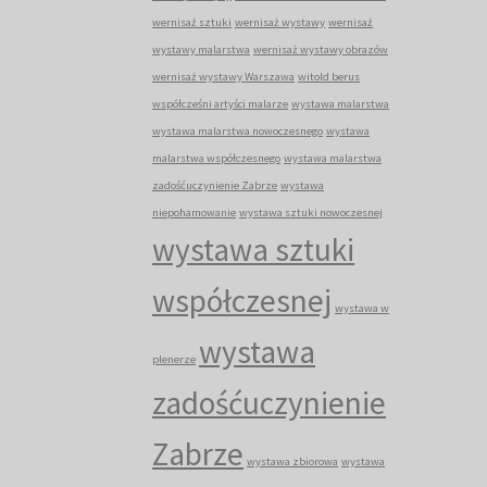
wernisaż sztuki
wernisaż wystawy
wernisaż
wystawy malarstwa
wernisaż wystawy obrazów
wernisaż wystawy Warszawa
witold berus
współcześni artyści malarze
wystawa malarstwa
wystawa malarstwa nowoczesnego
wystawa
malarstwa współczesnego
wystawa malarstwa
zadośćuczynienie Zabrze
wystawa
niepohamowanie
wystawa sztuki nowoczesnej
wystawa sztuki
współczesnej
wystawa w
wystawa
plenerze
zadośćuczynienie
Zabrze
wystawa zbiorowa
wystawa