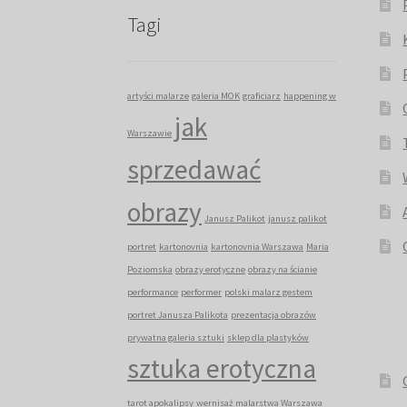
Tagi
artyści malarze
galeria MOK
graficiarz
happening w
jak
Warszawie
sprzedawać
obrazy
Janusz Palikot
janusz palikot
portret
kartonovnia
kartonovnia Warszawa
Maria
Poziomska
obrazy erotyczne
obrazy na ścianie
performance
performer
polski malarz gestem
portret Janusza Palikota
prezentacja obrazów
prywatna galeria sztuki
sklep dla plastyków
sztuka erotyczna
tarot apokalipsy
wernisaż malarstwa Warszawa