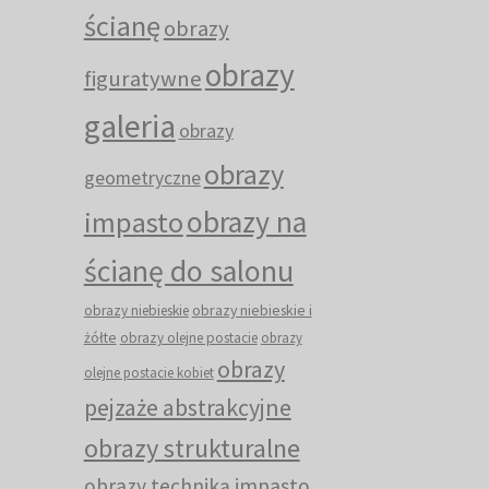
ścianę
obrazy
obrazy
figuratywne
galeria
obrazy
obrazy
geometryczne
obrazy na
impasto
ścianę do salonu
obrazy niebieskie i
obrazy niebieskie
żółte
obrazy olejne postacie
obrazy
obrazy
olejne postacie kobiet
pejzaże abstrakcyjne
obrazy strukturalne
obrazy techniką impasto