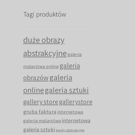
Tagi produktów
duże obrazy
abstrakcyjne
galeria
galeria
malarstwa online
galeria
obrazów
online
galeria sztuki
gallery store
gallerystore
gruba faktura
internetowa
internetowa
galeria malarstwa
galeria sztuki
kwiaty abstrakcyjne