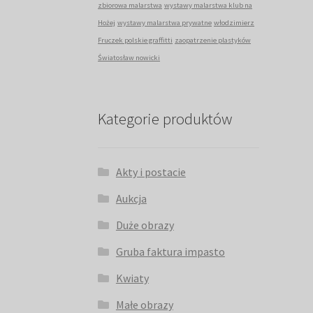
zbiorowa malarstwa
wystawy malarstwa klub na
Hożej
wystawy malarstwa prywatne
włodzimierz
Fruczek polskie graffitti
zaopatrzenie plastyków
Światosław nowicki
Kategorie produktów
Akty i postacie
Aukcja
Duże obrazy
Gruba faktura impasto
Kwiaty
Małe obrazy