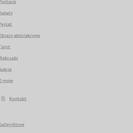
Postacie
Kwiaty
Pejzaż
Obrazy abstrakcyjne
Tarot
Wabi sabi
Aukcja
O mnie
Kontakt
GalleryStore