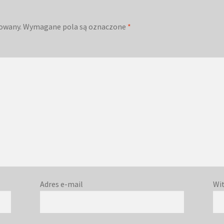
kowany.
Wymagane pola są oznaczone
*
Adres e-mail
Wi