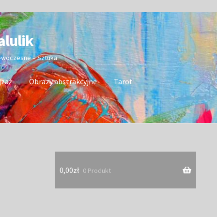
alulik
nowoczesne – Sztuka
jzaż
Obrazy abstrakcyjne
Tarot
0,00
zł
0 Produkt