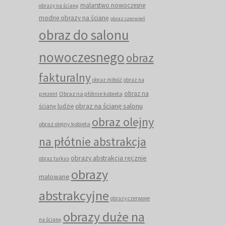
malarstwo nowoczesne
obrazy na ścianę
modne obrazy na ścianę
obraz czerwień
obraz do salonu
nowoczesnego
obraz
fakturalny
obraz miłość
obraz na
obraz na
Obraz na płótnie kobieta
prezent
obraz na ścianę salonu
ścianę ludzie
obraz olejny
obraz olejny kobieta
na płótnie abstrakcja
obrazy abstrakcja ręcznie
obraz turkus
obrazy
malowane
abstrakcyjne
obrazy czerwone
obrazy duże na
na ścianę