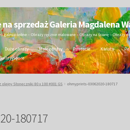
e na sprzedaż Galeria Magdalena W
wo galeria online – Obrazy ręcznie malowane – Obrazy na ścianę – Obrazy 
Duże obrazy
Małe obrazy
Postacie
Kwiaty
Pe
GalleryStore
 olejny Słoneczniki 80 x 100 #001 GS
ohmyprints-03062020-180717
020-180717