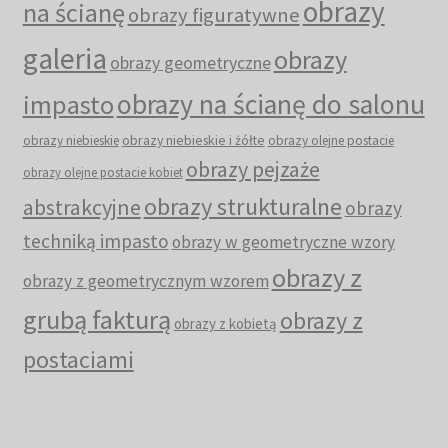
obrazy
na ścianę
obrazy figuratywne
galeria
obrazy
obrazy geometryczne
obrazy na ścianę do salonu
impasto
obrazy niebieskie i żółte
obrazy niebieskie
obrazy olejne postacie
obrazy pejzaże
obrazy olejne postacie kobiet
obrazy strukturalne
abstrakcyjne
obrazy
techniką impasto
obrazy w geometryczne wzory
obrazy z
obrazy z geometrycznym wzorem
grubą fakturą
obrazy z
obrazy z kobietą
postaciami