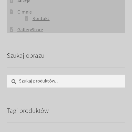
Aukcja
O mnie
Kontakt
GalleryStore
Szukaj obrazu
Szukaj:
Szukaj
Tagi produktów