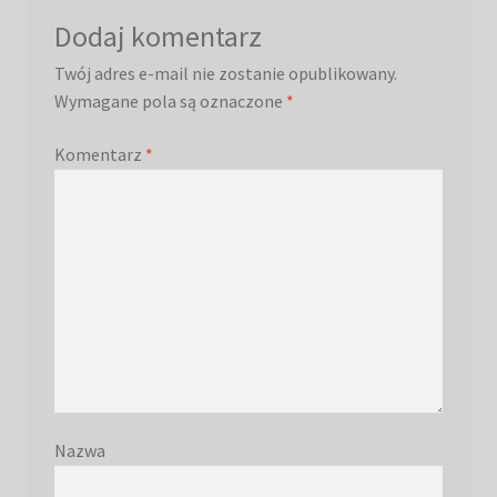
Dodaj komentarz
Twój adres e-mail nie zostanie opublikowany.
Wymagane pola są oznaczone
*
Komentarz
*
Nazwa