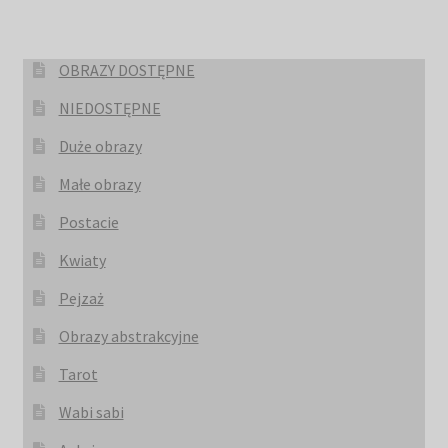
OBRAZY DOSTĘPNE
NIEDOSTĘPNE
Duże obrazy
Małe obrazy
Postacie
Kwiaty
Pejzaż
Obrazy abstrakcyjne
Tarot
Wabi sabi