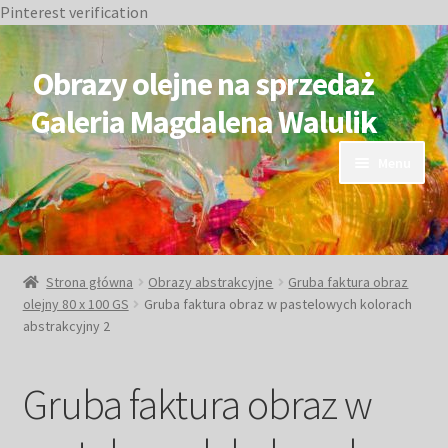
Pinterest verification
Przejdź
Przejdź
do
do
Obrazy olejne na sprzedaż
nawigacji
treści
Galeria Magdalena Walulik
Menu
OBRAZY DOSTĘPNE
NIEDOSTĘPNE
Strona główna
Obrazy abstrakcyjne
Gruba faktura obraz
olejny 80 x 100 GS
Gruba faktura obraz w pastelowych kolorach
Duże obrazy
abstrakcyjny 2
Małe obrazy
Gruba faktura obraz w
Postacie