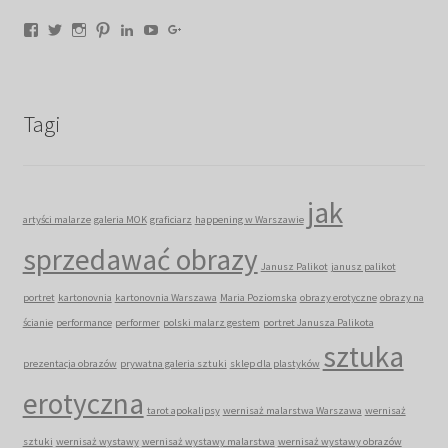
Facebook
Twitter
Instagram
Pinterest
LinkedIn
YouTube
Google+
Tagi
jak
artyści malarze
galeria MOK
graficiarz
happening w Warszawie
sprzedawać obrazy
Janusz Palikot
janusz palikot
portret
kartonovnia
kartonovnia Warszawa
Maria Poziomska
obrazy erotyczne
obrazy na
ścianie
performance
performer
polski malarz gestem
portret Janusza Palikota
sztuka
prezentacja obrazów
prywatna galeria sztuki
sklep dla plastyków
erotyczna
tarot apokalipsy
wernisaż malarstwa Warszawa
wernisaż
sztuki
wernisaż wystawy
wernisaż wystawy malarstwa
wernisaż wystawy obrazów