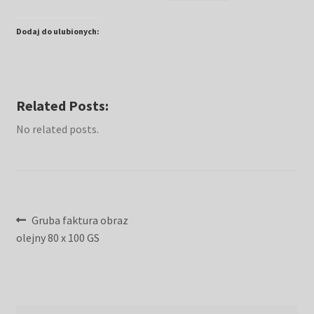
Dodaj do ulubionych:
Related Posts:
No related posts.
Nawigacja
Poprzedni
Gruba faktura obraz
wpis:
olejny 80 x 100 GS
wpisu