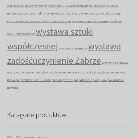
wernisaż wystawy Warszawa
witold berus
współcześni artyści malarze
wystawa
malarstwa
wystawa malarstwa nowoczesnego
wystawa malarstwa współczesnego
wystawa malarstwa zadośćuczynienie Zabrze
wystawa niepohamowanie
wystawa
wystawa sztuki
sztuki nowoczesnej
współczesnej
wystawa
wystawa w plenerze
zadośćuczynienie Zabrze
wystawa zbiorowa
wystawa zbiorowa malarstwa
wystawy malarstwa klub na Hożej
wystawy malarstwa
prywatne
włodzimierz Fruczek polskie graffitti
zaopatrzenie plastyków
Światosław
nowicki
Kategorie produktów
Akty i postacie