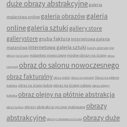
duże obrazy abstrakcyjne
galeria
galeria
galeria obrazów
malarstwa online
online
galeria sztuki
gallery store
gallerystore
gruba faktura
internetowa galeria
internetowa galeria sztuki
malarstwa
kwiaty abstrakcyjne
malarstwo nowoczesne
modne obrazy na ścianę
obrazy na ścianę
obraz
obraz do salonu nowoczesnego
czerwień
obraz fakturalny
Obraz na płótnie
obraz miłość
obraz na prezent
obraz na ścianę salonu
obraz na ścianę ludzie
kobieta
obraz olejny
obraz olejny na płótnie abstrakcja
kobieta
obrazy
obrazy abstrakcja ręcznie malowane
obraz turkus
abstrakcyjne
obrazy duże
obrazy czerwone na ścianę