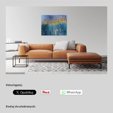
Kwiaty
Pejzaż
Obrazy abstrakcyjne
Tarot
Wabi sabi
Aukcja
Udostępnij:
Rozwiń
O mnie
menu
WhatsApp
potomn
GalleryStore
Dodaj do ulubionych: