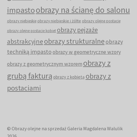
obrazy na ścianę do salonu
impasto
obrazy niebieskie i żółte
obrazy niebieskie
obrazy olejne postacie
obrazy pejzaże
obrazy olejne postacie kobiet
obrazy strukturalne
abstrakcyjne
obrazy
techniką impasto
obrazy w geometryczne wzory
obrazy z
obrazy z geometrycznym wzorem
grubą fakturą
obrazy z
obrazy z kobietą
postaciami
© Obrazy olejne na sprzedaż Galeria Magdalena Walulik
2026