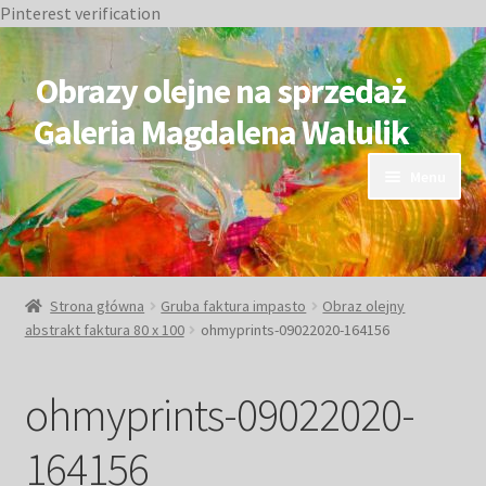
Pinterest verification
Przejdź
Przejdź
do
do
Obrazy olejne na sprzedaż
nawigacji
treści
Galeria Magdalena Walulik
Menu
OBRAZY DOSTĘPNE
NIEDOSTĘPNE
Strona główna
Gruba faktura impasto
Obraz olejny
abstrakt faktura 80 x 100
ohmyprints-09022020-164156
Duże obrazy
ohmyprints-09022020-
Małe obrazy
164156
Postacie