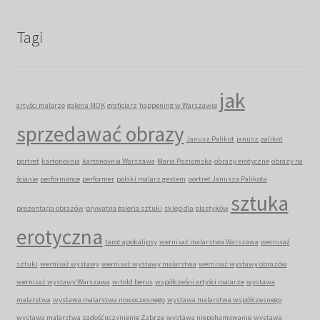
Tagi
jak
artyści malarze
galeria MOK
graficiarz
happening w Warszawie
sprzedawać obrazy
Janusz Palikot
janusz palikot
portret
kartonovnia
kartonovnia Warszawa
Maria Poziomska
obrazy erotyczne
obrazy na
ścianie
performance
performer
polski malarz gestem
portret Janusza Palikota
sztuka
prezentacja obrazów
prywatna galeria sztuki
sklep dla plastyków
erotyczna
tarot apokalipsy
wernisaż malarstwa Warszawa
wernisaż
sztuki
wernisaż wystawy
wernisaż wystawy malarstwa
wernisaż wystawy obrazów
wernisaż wystawy Warszawa
witold berus
współcześni artyści malarze
wystawa
malarstwa
wystawa malarstwa nowoczesnego
wystawa malarstwa współczesnego
wystawa malarstwa zadośćuczynienie Zabrze
wystawa niepohamowanie
wystawa