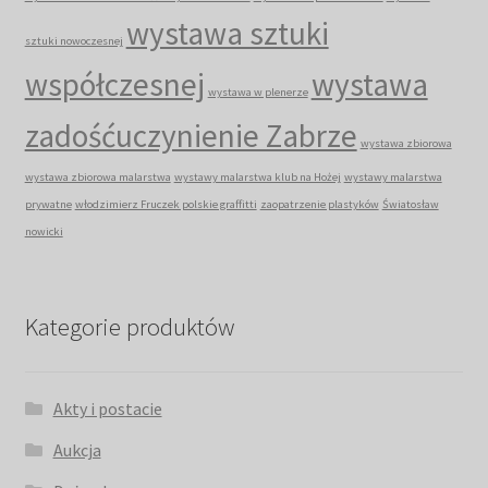
wystawa sztuki
sztuki nowoczesnej
współczesnej
wystawa
wystawa w plenerze
zadośćuczynienie Zabrze
wystawa zbiorowa
wystawa zbiorowa malarstwa
wystawy malarstwa klub na Hożej
wystawy malarstwa
prywatne
włodzimierz Fruczek polskie graffitti
zaopatrzenie plastyków
Światosław
nowicki
Kategorie produktów
Akty i postacie
Aukcja