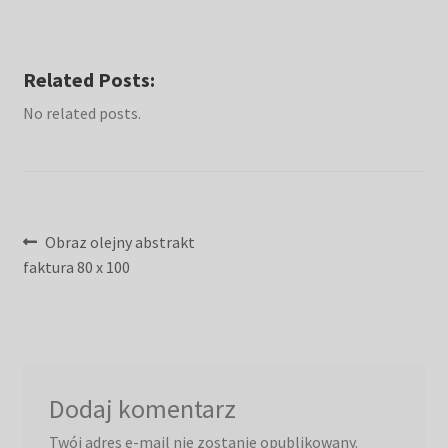
Related Posts:
No related posts.
Nawigacja
Poprzedni
Obraz olejny abstrakt
wpis:
faktura 80 x 100
wpisu
Dodaj komentarz
Twój adres e-mail nie zostanie opublikowany.