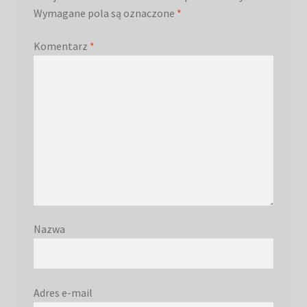
Wymagane pola są oznaczone
*
Komentarz
*
Nazwa
Adres e-mail