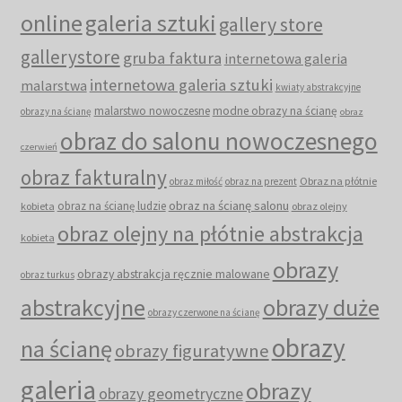
online
galeria sztuki
gallery store
gallerystore
gruba faktura
internetowa galeria
internetowa galeria sztuki
malarstwa
kwiaty abstrakcyjne
malarstwo nowoczesne
modne obrazy na ścianę
obrazy na ścianę
obraz
obraz do salonu nowoczesnego
czerwień
obraz fakturalny
Obraz na płótnie
obraz miłość
obraz na prezent
obraz na ścianę salonu
obraz na ścianę ludzie
kobieta
obraz olejny
obraz olejny na płótnie abstrakcja
kobieta
obrazy
obrazy abstrakcja ręcznie malowane
obraz turkus
abstrakcyjne
obrazy duże
obrazy czerwone na ścianę
obrazy
na ścianę
obrazy figuratywne
galeria
obrazy
obrazy geometryczne