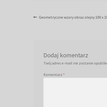
Nawigacja
Poprzedni
Geometryczne wzory obraz olejny 100 x 1
wpis:
wpisu
Dodaj komentarz
Twój adres e-mail nie zostanie opubli
Komentarz
*