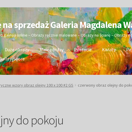
e na sprzedaż Galeria Magdalena W
wo galeria online – Obrazy ręcznie malowane – Obrazy na ścianę – Obrazy 
Duże obrazy
Małe obrazy
Postacie
Kwiaty
Pe
GalleryStore
czne wzory obraz olejny 100 x 100 #2 GS
czerwony obraz olejny do pok
jny do pokoju