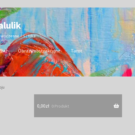
alulik
nowoczesne – Sztuka
jzaż
Obrazy abstrakcyjne
Tarot
oju
0,00
zł
0 Produkt