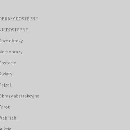
OBRAZY DOSTĘPNE
NIEDOSTĘPNE
Duże obrazy
Małe obrazy
Postacie
Kwiaty
Pejzaż
Obrazy abstrakcyjne
Tarot
Wabi sabi
Aukcja