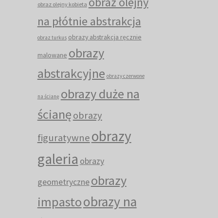
obraz olejny
obraz olejny kobieta
na płótnie abstrakcja
obrazy abstrakcja ręcznie
obraz turkus
obrazy
malowane
abstrakcyjne
obrazy czerwone
obrazy duże na
na ścianę
ścianę
obrazy
obrazy
figuratywne
galeria
obrazy
obrazy
geometryczne
obrazy na
impasto