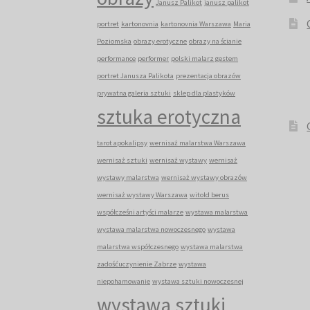
Janusz Palikot
janusz palikot
portret
kartonovnia
kartonovnia Warszawa
Maria
Poziomska
obrazy erotyczne
obrazy na ścianie
performance
performer
polski malarz gestem
portret Janusza Palikota
prezentacja obrazów
prywatna galeria sztuki
sklep dla plastyków
sztuka erotyczna
tarot apokalipsy
wernisaż malarstwa Warszawa
wernisaż sztuki
wernisaż wystawy
wernisaż
wystawy malarstwa
wernisaż wystawy obrazów
wernisaż wystawy Warszawa
witold berus
współcześni artyści malarze
wystawa malarstwa
wystawa malarstwa nowoczesnego
wystawa
malarstwa współczesnego
wystawa malarstwa
zadośćuczynienie Zabrze
wystawa
niepohamowanie
wystawa sztuki nowoczesnej
wystawa sztuki