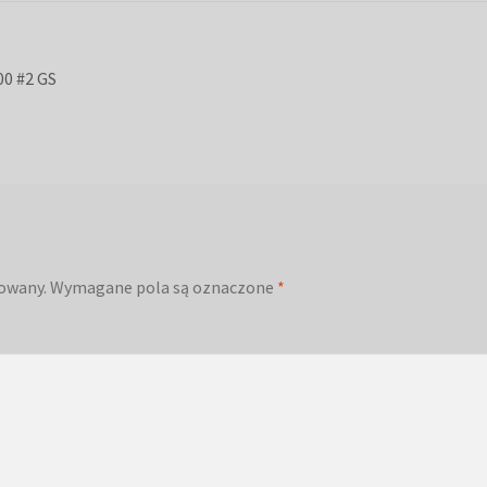
00 #2 GS
kowany.
Wymagane pola są oznaczone
*