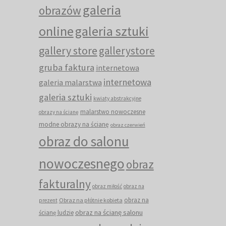
galeria
obrazów
online
galeria sztuki
gallery store
gallerystore
gruba faktura
internetowa
internetowa
galeria malarstwa
galeria sztuki
kwiaty abstrakcyjne
malarstwo nowoczesne
obrazy na ścianę
modne obrazy na ścianę
obraz czerwień
obraz do salonu
nowoczesnego
obraz
fakturalny
obraz miłość
obraz na
obraz na
Obraz na płótnie kobieta
prezent
obraz na ścianę salonu
ścianę ludzie