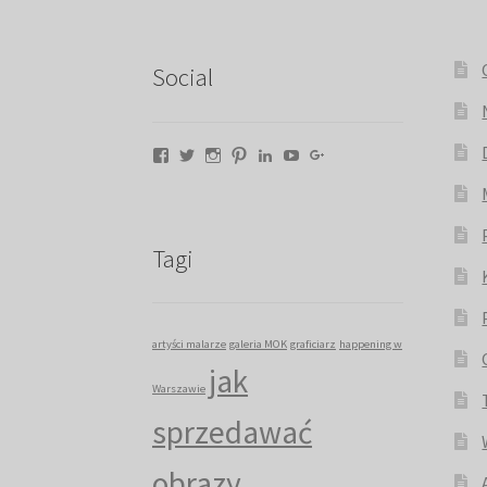
Social
Facebook
Twitter
Instagram
Pinterest
LinkedIn
YouTube
Google+
Tagi
artyści malarze
galeria MOK
graficiarz
happening w
jak
Warszawie
sprzedawać
obrazy