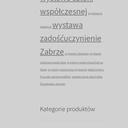
współczesnej
wystawa w
wystawa
plenerze
zadośćuczynienie
Zabrze
wystawa zbiorowa
wystawa
zbiorowa malarstwa
wystawy malarstwa klub na
Hożej
wystawy malarstwa prywatne
włodzimierz
Fruczek polskie graffitti
zaopatrzenie plastyków
Światosław nowicki
Kategorie produktów