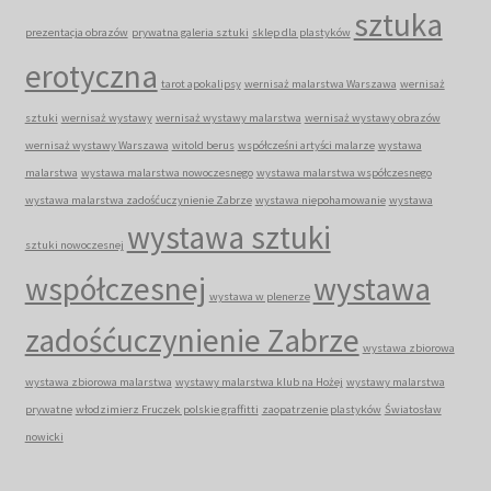
sztuka
prezentacja obrazów
prywatna galeria sztuki
sklep dla plastyków
erotyczna
tarot apokalipsy
wernisaż malarstwa Warszawa
wernisaż
sztuki
wernisaż wystawy
wernisaż wystawy malarstwa
wernisaż wystawy obrazów
wernisaż wystawy Warszawa
witold berus
współcześni artyści malarze
wystawa
malarstwa
wystawa malarstwa nowoczesnego
wystawa malarstwa współczesnego
wystawa malarstwa zadośćuczynienie Zabrze
wystawa niepohamowanie
wystawa
wystawa sztuki
sztuki nowoczesnej
współczesnej
wystawa
wystawa w plenerze
zadośćuczynienie Zabrze
wystawa zbiorowa
wystawa zbiorowa malarstwa
wystawy malarstwa klub na Hożej
wystawy malarstwa
prywatne
włodzimierz Fruczek polskie graffitti
zaopatrzenie plastyków
Światosław
nowicki