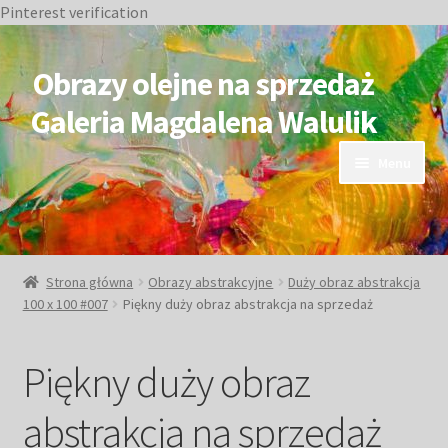
Pinterest verification
Przejdź
Przejdź
do
do
Obrazy olejne na sprzedaż
nawigacji
treści
Galeria Magdalena Walulik
Menu
OBRAZY DOSTĘPNE
NIEDOSTĘPNE
Strona główna
Obrazy abstrakcyjne
Duży obraz abstrakcja
100 x 100 #007
Piękny duży obraz abstrakcja na sprzedaż
Duże obrazy
Piękny duży obraz
Małe obrazy
abstrakcja na sprzedaż
Postacie