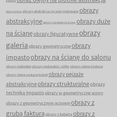
kobieta
obrazy
obrazy abstrakcja ręcznie malowane
obraz turkus
abstrakcyjne
obrazy duże
obrazy czerwone na ścianę
obrazy
na ścianę
obrazy figuratywne
galeria
obrazy
obrazy geometryczne
obrazy na ścianę do salonu
impasto
obrazy niebieskie i żółte
obrazy niebieskie
obrazy olejne postacie
obrazy pejzaże
obrazy olejne postacie kobiet
obrazy strukturalne
abstrakcyjne
obrazy
techniką impasto
obrazy w geometryczne wzory
obrazy z
obrazy z geometrycznym wzorem
grubą fakturą
obrazy z
obrazy z kobietą