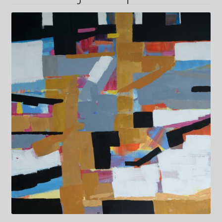
Kwiaty
Pejzaż
Obrazy abstrakcyjne
Tarot
Wabi sabi
Aukcja
Rozwiń
O mnie
menu
potomn
GalleryStore