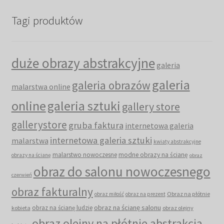
Tagi produktów
duże obrazy abstrakcyjne
galeria
galeria
galeria obrazów
malarstwa online
online
galeria sztuki
gallery store
gallerystore
gruba faktura
internetowa galeria
internetowa galeria sztuki
malarstwa
kwiaty abstrakcyjne
malarstwo nowoczesne
modne obrazy na ścianę
obrazy na ścianę
obraz
obraz do salonu nowoczesnego
czerwień
obraz fakturalny
Obraz na płótnie
obraz miłość
obraz na prezent
obraz na ścianę salonu
obraz na ścianę ludzie
kobieta
obraz olejny
obraz olejny na płótnie abstrakcja