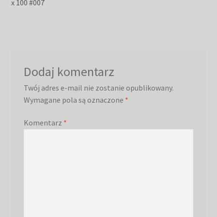
wpis:
x 100 #007
wpisu
Dodaj komentarz
Twój adres e-mail nie zostanie opublikowany.
Wymagane pola są oznaczone
*
Komentarz
*