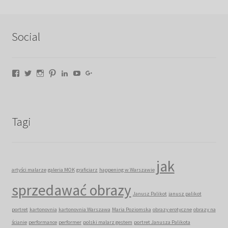
Social
Facebook
Twitter
Instagram
Pinterest
LinkedIn
YouTube
Google+
Tagi
jak
artyści malarze
galeria MOK
graficiarz
happening w Warszawie
sprzedawać obrazy
Janusz Palikot
janusz palikot
portret
kartonovnia
kartonovnia Warszawa
Maria Poziomska
obrazy erotyczne
obrazy na
ścianie
performance
performer
polski malarz gestem
portret Janusza Palikota