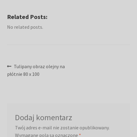
Related Posts:
No related posts.
Nawigacja
Poprzedni
Tulipany obraz olejny na
wpis:
płótnie 80 x 100
wpisu
Dodaj komentarz
Twój adres e-mail nie zostanie opublikowany.
Wymagane pola są oznaczone
*