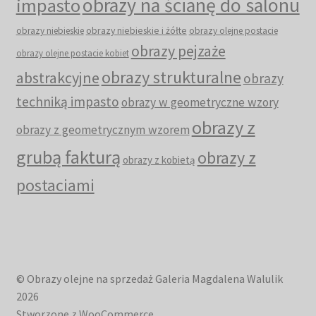
obrazy na ścianę do salonu
impasto
obrazy niebieskie i żółte
obrazy niebieskie
obrazy olejne postacie
obrazy pejzaże
obrazy olejne postacie kobiet
obrazy strukturalne
abstrakcyjne
obrazy
techniką impasto
obrazy w geometryczne wzory
obrazy z
obrazy z geometrycznym wzorem
grubą fakturą
obrazy z
obrazy z kobietą
postaciami
© Obrazy olejne na sprzedaż Galeria Magdalena Walulik
2026
Stworzone z WooCommerce
.