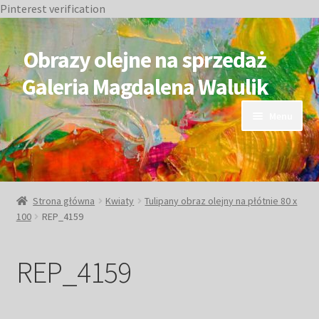
Pinterest verification
Przejdź
Przejdź
do
do
Obrazy olejne na sprzedaż
nawigacji
treści
Galeria Magdalena Walulik
Menu
OBRAZY DOSTĘPNE
NIEDOSTĘPNE
Strona główna
Kwiaty
Tulipany obraz olejny na płótnie 80 x
100
REP_4159
Duże obrazy
REP_4159
Małe obrazy
Postacie