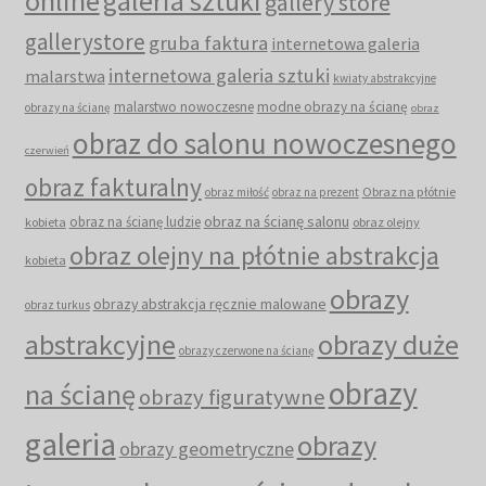
online
galeria sztuki
gallery store
gallerystore
gruba faktura
internetowa galeria
internetowa galeria sztuki
malarstwa
kwiaty abstrakcyjne
malarstwo nowoczesne
modne obrazy na ścianę
obrazy na ścianę
obraz
obraz do salonu nowoczesnego
czerwień
obraz fakturalny
Obraz na płótnie
obraz miłość
obraz na prezent
obraz na ścianę salonu
obraz na ścianę ludzie
kobieta
obraz olejny
obraz olejny na płótnie abstrakcja
kobieta
obrazy
obrazy abstrakcja ręcznie malowane
obraz turkus
abstrakcyjne
obrazy duże
obrazy czerwone na ścianę
obrazy
na ścianę
obrazy figuratywne
galeria
obrazy
obrazy geometryczne