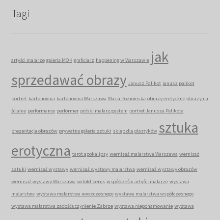
Tagi
jak
artyści malarze
galeria MOK
graficiarz
happening w Warszawie
sprzedawać obrazy
Janusz Palikot
janusz palikot
portret
kartonovnia
kartonovnia Warszawa
Maria Poziomska
obrazy erotyczne
obrazy na
ścianie
performance
performer
polski malarz gestem
portret Janusza Palikota
sztuka
prezentacja obrazów
prywatna galeria sztuki
sklep dla plastyków
erotyczna
tarot apokalipsy
wernisaż malarstwa Warszawa
wernisaż
sztuki
wernisaż wystawy
wernisaż wystawy malarstwa
wernisaż wystawy obrazów
wernisaż wystawy Warszawa
witold berus
współcześni artyści malarze
wystawa
malarstwa
wystawa malarstwa nowoczesnego
wystawa malarstwa współczesnego
wystawa malarstwa zadośćuczynienie Zabrze
wystawa niepohamowanie
wystawa