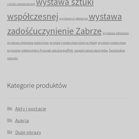
wystawa sztuki
sztuki nowoczesnej
współczesnej
wystawa
wystawa w plenerze
zadośćuczynienie Zabrze
wystawa zbiorowa
wystawa zbiorowa malarstwa
wystawy malarstwa klub na Hożej
wystawy malarstwa
prywatne
włodzimierz Fruczek polskie graffitti
zaopatrzenie plastyków
Światosław
nowicki
Kategorie produktów
Akty i postacie
Aukcja
Duże obrazy