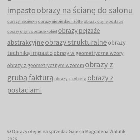
obrazy na ścianę do salonu
impasto
obrazy niebieskie i żółte
obrazy niebieskie
obrazy olejne postacie
obrazy pejzaże
obrazy olejne postacie kobiet
obrazy strukturalne
abstrakcyjne
obrazy
techniką impasto
obrazy w geometryczne wzory
obrazy z
obrazy z geometrycznym wzorem
grubą fakturą
obrazy z
obrazy z kobietą
postaciami
© Obrazy olejne na sprzedaż Galeria Magdalena Walulik
2026