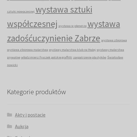
wystawa sztuki
sztuki nowoczesnej
współczesnej
wystawa
wystawa w plenerze
zadośćuczynienie Zabrze
wystawa zbiorowa
wystawa zbiorowa malarstwa
wystawy malarstwa klub na Hożej
wystawy malarstwa
prywatne
włodzimierz Fruczek polskie graffitti
zaopatrzenie plastyków
Światosław
nowicki
Kategorie produktów
Akty i postacie
Aukcja