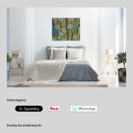
Kwiaty
Pejzaż
Obrazy abstrakcyjne
Tarot
Wabi sabi
Aukcja
Udostępnij:
Rozwiń
O mnie
menu
WhatsApp
potomn
GalleryStore
Dodaj do ulubionych: