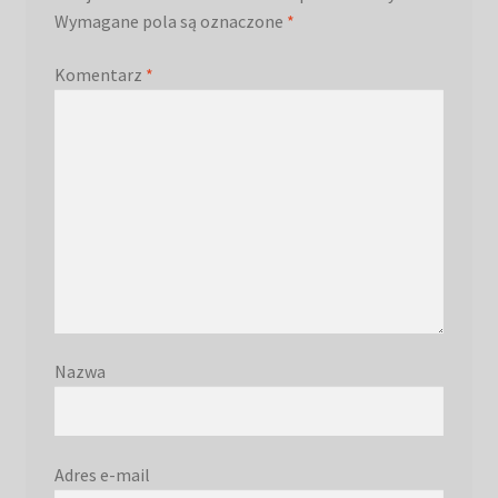
Wymagane pola są oznaczone
*
Komentarz
*
Nazwa
Adres e-mail