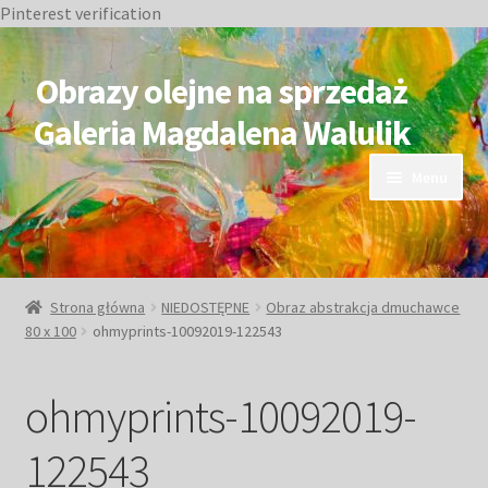
Pinterest verification
Przejdź
Przejdź
do
do
Obrazy olejne na sprzedaż
nawigacji
treści
Galeria Magdalena Walulik
Menu
OBRAZY DOSTĘPNE
NIEDOSTĘPNE
Strona główna
NIEDOSTĘPNE
Obraz abstrakcja dmuchawce
80 x 100
ohmyprints-10092019-122543
Duże obrazy
ohmyprints-10092019-
Małe obrazy
122543
Postacie