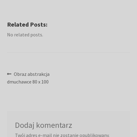
Related Posts:
No related posts.
Nawigacja
Poprzedni
Obraz abstrakcja
wpis:
dmuchawce 80 x 100
wpisu
Dodaj komentarz
Twój adres e-mail nie zostanie opublikowany.