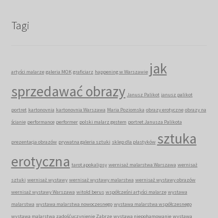
Tagi
jak
artyści malarze
galeria MOK
graficiarz
happening w Warszawie
sprzedawać obrazy
Janusz Palikot
janusz palikot
portret
kartonovnia
kartonovnia Warszawa
Maria Poziomska
obrazy erotyczne
obrazy na
ścianie
performance
performer
polski malarz gestem
portret Janusza Palikota
sztuka
prezentacja obrazów
prywatna galeria sztuki
sklep dla plastyków
erotyczna
tarot apokalipsy
wernisaż malarstwa Warszawa
wernisaż
sztuki
wernisaż wystawy
wernisaż wystawy malarstwa
wernisaż wystawy obrazów
wernisaż wystawy Warszawa
witold berus
współcześni artyści malarze
wystawa
malarstwa
wystawa malarstwa nowoczesnego
wystawa malarstwa współczesnego
wystawa malarstwa zadośćuczynienie Zabrze
wystawa niepohamowanie
wystawa