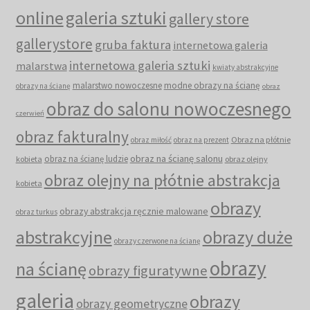
online
galeria sztuki
gallery store
gallerystore
gruba faktura
internetowa galeria
internetowa galeria sztuki
malarstwa
kwiaty abstrakcyjne
malarstwo nowoczesne
modne obrazy na ścianę
obrazy na ścianę
obraz
obraz do salonu nowoczesnego
czerwień
obraz fakturalny
Obraz na płótnie
obraz miłość
obraz na prezent
obraz na ścianę salonu
obraz na ścianę ludzie
kobieta
obraz olejny
obraz olejny na płótnie abstrakcja
kobieta
obrazy
obrazy abstrakcja ręcznie malowane
obraz turkus
abstrakcyjne
obrazy duże
obrazy czerwone na ścianę
obrazy
na ścianę
obrazy figuratywne
galeria
obrazy
obrazy geometryczne