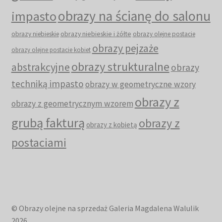
obrazy na ścianę do salonu
impasto
obrazy niebieskie i żółte
obrazy niebieskie
obrazy olejne postacie
obrazy pejzaże
obrazy olejne postacie kobiet
obrazy strukturalne
abstrakcyjne
obrazy
techniką impasto
obrazy w geometryczne wzory
obrazy z
obrazy z geometrycznym wzorem
grubą fakturą
obrazy z
obrazy z kobietą
postaciami
© Obrazy olejne na sprzedaż Galeria Magdalena Walulik
2026