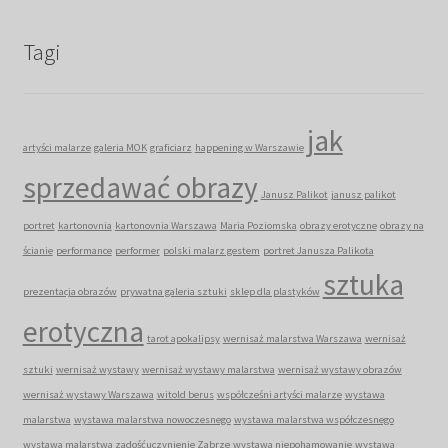
Tagi
jak
artyści malarze
galeria MOK
graficiarz
happening w Warszawie
sprzedawać obrazy
Janusz Palikot
janusz palikot
portret
kartonovnia
kartonovnia Warszawa
Maria Poziomska
obrazy erotyczne
obrazy na
ścianie
performance
performer
polski malarz gestem
portret Janusza Palikota
sztuka
prezentacja obrazów
prywatna galeria sztuki
sklep dla plastyków
erotyczna
tarot apokalipsy
wernisaż malarstwa Warszawa
wernisaż
sztuki
wernisaż wystawy
wernisaż wystawy malarstwa
wernisaż wystawy obrazów
wernisaż wystawy Warszawa
witold berus
współcześni artyści malarze
wystawa
malarstwa
wystawa malarstwa nowoczesnego
wystawa malarstwa współczesnego
wystawa malarstwa zadośćuczynienie Zabrze
wystawa niepohamowanie
wystawa