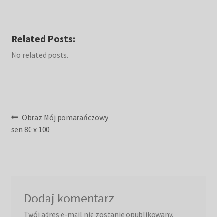
Related Posts:
No related posts.
Nawigacja
Poprzedni
Obraz Mój pomarańczowy
wpis:
sen 80 x 100
wpisu
Dodaj komentarz
Twój adres e-mail nie zostanie opublikowany.