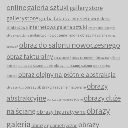
online
galeria sztuki
gallery store
gallerystore
gruba faktura
internetowa galeria
internetowa galeria sztuki
malarstwa
kwiaty abstrakcyjne
malarstwo nowoczesne
modne obrazy na ścianę
obrazy na ścianę
obraz
obraz do salonu nowoczesnego
czerwień
obraz fakturalny
Obraz na płótnie
obraz miłość
obraz na prezent
obraz na ścianę salonu
obraz na ścianę ludzie
kobieta
obraz olejny
obraz olejny na płótnie abstrakcja
kobieta
obrazy
obrazy abstrakcja ręcznie malowane
obraz turkus
abstrakcyjne
obrazy duże
obrazy czerwone na ścianę
obrazy
na ścianę
obrazy figuratywne
galeria
obrazy
obrazy geometryczne