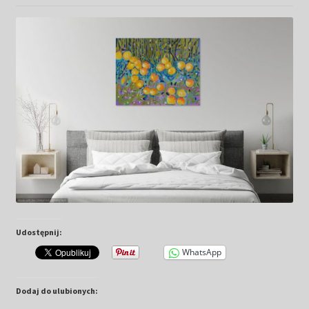
Kwiaty
Pejzaż
Obrazy abstrakcyjne
Tarot
Wabi sabi
Aukcja
Udostępnij:
Rozwiń
O mnie
menu
WhatsApp
potomn
GalleryStore
Dodaj do ulubionych: