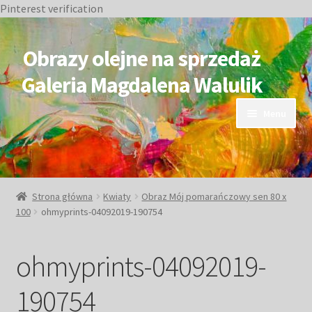
Pinterest verification
Przejdź
Przejdź
do
do
Obrazy olejne na sprzedaż
nawigacji
treści
Galeria Magdalena Walulik
Menu
OBRAZY DOSTĘPNE
NIEDOSTĘPNE
Strona główna
Kwiaty
Obraz Mój pomarańczowy sen 80 x
100
ohmyprints-04092019-190754
Duże obrazy
ohmyprints-04092019-
Małe obrazy
190754
Postacie