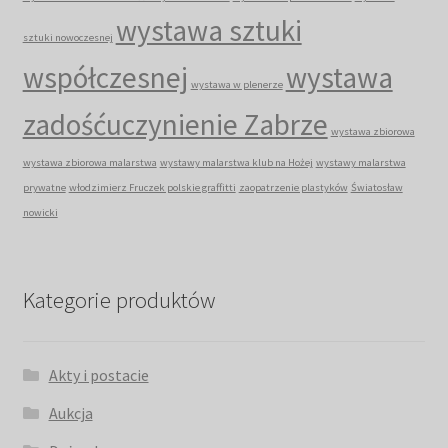
wystawa sztuki
sztuki nowoczesnej
współczesnej
wystawa
wystawa w plenerze
zadośćuczynienie Zabrze
wystawa zbiorowa
wystawa zbiorowa malarstwa
wystawy malarstwa klub na Hożej
wystawy malarstwa
prywatne
włodzimierz Fruczek polskie graffitti
zaopatrzenie plastyków
Światosław
nowicki
Kategorie produktów
Akty i postacie
Aukcja