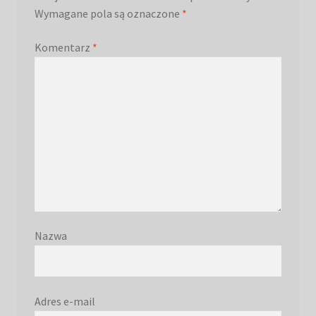
Wymagane pola są oznaczone
*
Komentarz
*
Nazwa
Adres e-mail