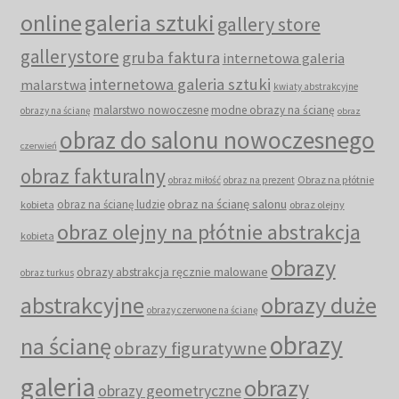
online
galeria sztuki
gallery store
gallerystore
gruba faktura
internetowa galeria
internetowa galeria sztuki
malarstwa
kwiaty abstrakcyjne
malarstwo nowoczesne
modne obrazy na ścianę
obrazy na ścianę
obraz
obraz do salonu nowoczesnego
czerwień
obraz fakturalny
Obraz na płótnie
obraz miłość
obraz na prezent
obraz na ścianę salonu
obraz na ścianę ludzie
kobieta
obraz olejny
obraz olejny na płótnie abstrakcja
kobieta
obrazy
obrazy abstrakcja ręcznie malowane
obraz turkus
abstrakcyjne
obrazy duże
obrazy czerwone na ścianę
obrazy
na ścianę
obrazy figuratywne
galeria
obrazy
obrazy geometryczne