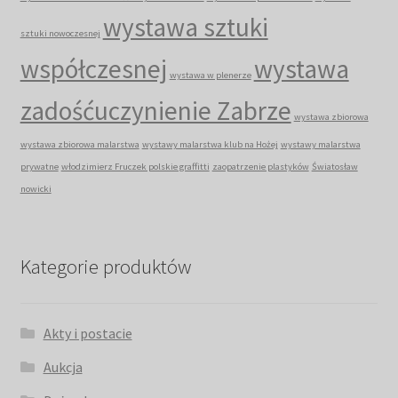
wystawa sztuki
sztuki nowoczesnej
współczesnej
wystawa
wystawa w plenerze
zadośćuczynienie Zabrze
wystawa zbiorowa
wystawa zbiorowa malarstwa
wystawy malarstwa klub na Hożej
wystawy malarstwa
prywatne
włodzimierz Fruczek polskie graffitti
zaopatrzenie plastyków
Światosław
nowicki
Kategorie produktów
Akty i postacie
Aukcja