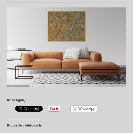
Kwiaty
Pejzaż
Obrazy abstrakcyjne
Tarot
Wabi sabi
Aukcja
Udostępnij:
Rozwiń
O mnie
menu
WhatsApp
potomn
GalleryStore
Dodaj do ulubionych: