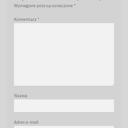
Wymagane pola są oznaczone
*
Komentarz
*
Nazwa
Adres e-mail