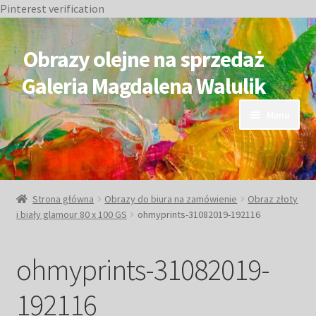
Pinterest verification
Przejdź
Przejdź
do
do
Obrazy olejne na sprzedaż
nawigacji
treści
Galeria Magdalena Walulik
Menu
OBRAZY DOSTĘPNE
NIEDOSTĘPNE
Strona główna
Obrazy do biura na zamówienie
Obraz złoty
i biały glamour 80 x 100 GS
ohmyprints-31082019-192116
Duże obrazy
ohmyprints-31082019-
Małe obrazy
192116
Postacie