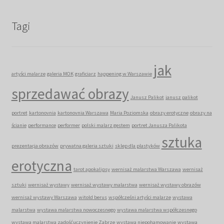
Tagi
jak
artyści malarze
galeria MOK
graficiarz
happening w Warszawie
sprzedawać obrazy
Janusz Palikot
janusz palikot
portret
kartonovnia
kartonovnia Warszawa
Maria Poziomska
obrazy erotyczne
obrazy na
ścianie
performance
performer
polski malarz gestem
portret Janusza Palikota
sztuka
prezentacja obrazów
prywatna galeria sztuki
sklep dla plastyków
erotyczna
tarot apokalipsy
wernisaż malarstwa Warszawa
wernisaż
sztuki
wernisaż wystawy
wernisaż wystawy malarstwa
wernisaż wystawy obrazów
wernisaż wystawy Warszawa
witold berus
współcześni artyści malarze
wystawa
malarstwa
wystawa malarstwa nowoczesnego
wystawa malarstwa współczesnego
wystawa malarstwa zadośćuczynienie Zabrze
wystawa niepohamowanie
wystawa