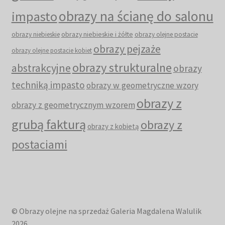
obrazy na ścianę do salonu
impasto
obrazy niebieskie i żółte
obrazy niebieskie
obrazy olejne postacie
obrazy pejzaże
obrazy olejne postacie kobiet
obrazy strukturalne
abstrakcyjne
obrazy
techniką impasto
obrazy w geometryczne wzory
obrazy z
obrazy z geometrycznym wzorem
grubą fakturą
obrazy z
obrazy z kobietą
postaciami
© Obrazy olejne na sprzedaż Galeria Magdalena Walulik
2026