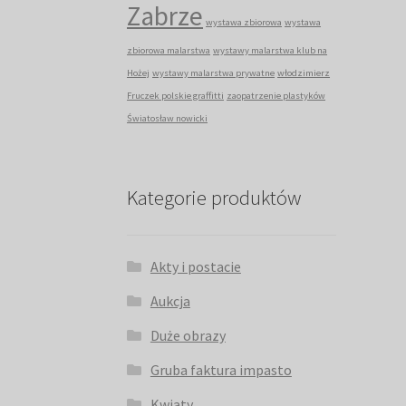
Zabrze
wystawa zbiorowa
wystawa
zbiorowa malarstwa
wystawy malarstwa klub na
Hożej
wystawy malarstwa prywatne
włodzimierz
Fruczek polskie graffitti
zaopatrzenie plastyków
Światosław nowicki
Kategorie produktów
Akty i postacie
Aukcja
Duże obrazy
Gruba faktura impasto
Kwiaty