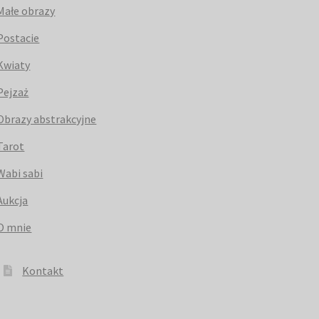
Małe obrazy
Postacie
Kwiaty
Pejzaż
Obrazy abstrakcyjne
Tarot
Wabi sabi
Aukcja
O mnie
Kontakt