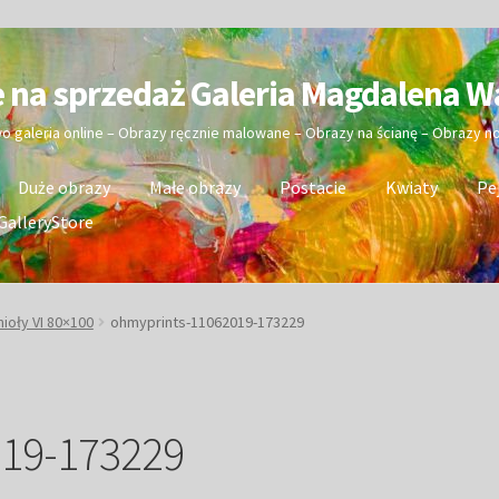
e na sprzedaż Galeria Magdalena W
wo galeria online – Obrazy ręcznie malowane – Obrazy na ścianę – Obrazy 
Duże obrazy
Małe obrazy
Postacie
Kwiaty
Pe
GalleryStore
ioły VI 80×100
ohmyprints-11062019-173229
019-173229