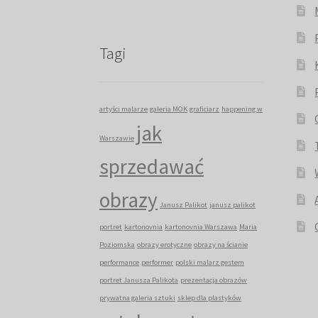
Tagi
artyści malarze
galeria MOK
graficiarz
happening w
jak
Warszawie
sprzedawać
obrazy
Janusz Palikot
janusz palikot
portret
kartonovnia
kartonovnia Warszawa
Maria
Poziomska
obrazy erotyczne
obrazy na ścianie
performance
performer
polski malarz gestem
portret Janusza Palikota
prezentacja obrazów
prywatna galeria sztuki
sklep dla plastyków