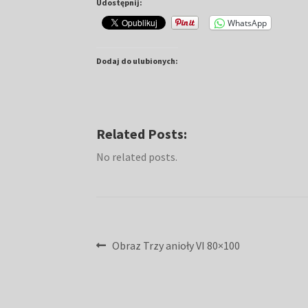
Udostępnij:
WhatsApp
Dodaj do ulubionych:
Related Posts:
No related posts.
Nawigacja
Poprzedni
Obraz Trzy anioły VI 80×100
wpis:
wpisu