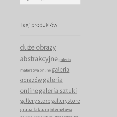
Tagi produktów
duże obrazy
abstrakcyjne
galeria
galeria
malarstwa online
galeria
obrazów
online
galeria sztuki
gallery store
gallerystore
gruba faktura
internetowa
internetowa
galeria malarstwa