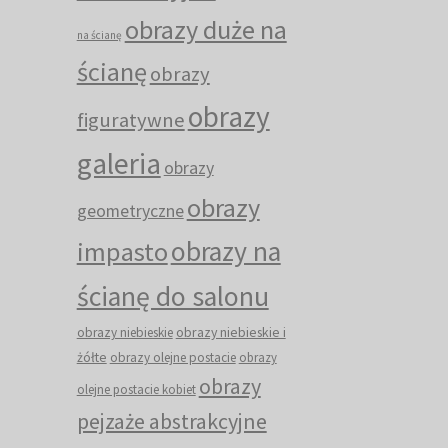
obrazy duże na
na ścianę
ścianę
obrazy
obrazy
figuratywne
galeria
obrazy
obrazy
geometryczne
obrazy na
impasto
ścianę do salonu
obrazy niebieskie i
obrazy niebieskie
żółte
obrazy olejne postacie
obrazy
obrazy
olejne postacie kobiet
pejzaże abstrakcyjne