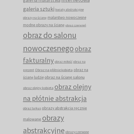
galeria sztuki
kwiaty abstrakcyjne
malarstwo nowoczesne
obrazy na ścianę
modne obrazy na ścianę
obraz czerwień
obraz do salonu
nowoczesnego
obraz
fakturalny
obraz miłość
obraz na
obraz na
Obraz na płótnie kobieta
prezent
obraz na ścianę salonu
ścianę ludzie
obraz olejny
obraz olejny kobieta
na płótnie abstrakcja
obrazy abstrakcja ręcznie
obraz turkus
obrazy
malowane
abstrakcyjne
obrazy czerwone