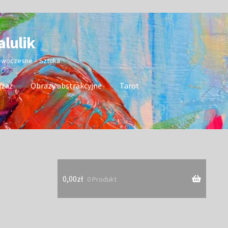
alulik
nowoczesne – Sztuka
jzaż
Obrazy abstrakcyjne
Tarot
0,00
zł
0 Produkt