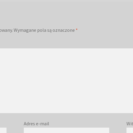
kowany.
Wymagane pola są oznaczone
*
Adres e-mail
Wi