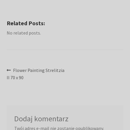
Related Posts:
No related posts.
Nawigacja
Poprzedni
Flower Painting Strelitzia
wpis:
II 70 x 90
wpisu
Dodaj komentarz
Twój adres e-mail nie zostanie opublikowany.