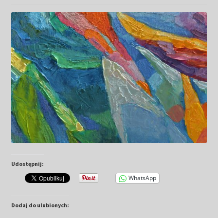
Kwiaty
Pejzaż
Obrazy abstrakcyjne
Tarot
Wabi sabi
Aukcja
Udostępnij:
Rozwiń
O mnie
menu
WhatsApp
potomn
GalleryStore
Dodaj do ulubionych: