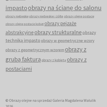
obrazy na ścianę do salonu
impasto
obrazy niebieskie i żółte
obrazy niebieskie
obrazy olejne postacie
obrazy pejzaże
obrazy olejne postacie kobiet
obrazy strukturalne
abstrakcyjne
obrazy
techniką impasto
obrazy w geometryczne wzory
obrazy z
obrazy z geometrycznym wzorem
grubą fakturą
obrazy z
obrazy z kobietą
postaciami
© Obrazy olejne na sprzedaż Galeria Magdalena Walulik
2026