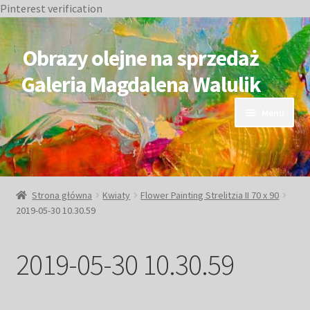
Pinterest verification
Przejdź
Przejdź
do
do
Obrazy olejne na sprzedaż
nawigacji
treści
Galeria Magdalena Walulik
Menu
OBRAZY DOSTĘPNE
NIEDOSTĘPNE
Strona główna
Kwiaty
Flower Painting Strelitzia II 70 x 90
2019-05-30 10.30.59
Duże obrazy
2019-05-30 10.30.59
Małe obrazy
Postacie