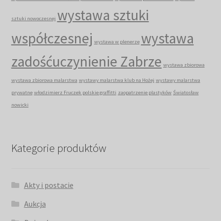
wystawa sztuki
sztuki nowoczesnej
współczesnej
wystawa
wystawa w plenerze
zadośćuczynienie Zabrze
wystawa zbiorowa
wystawa zbiorowa malarstwa
wystawy malarstwa klub na Hożej
wystawy malarstwa
prywatne
włodzimierz Fruczek polskie graffitti
zaopatrzenie plastyków
Światosław
nowicki
Kategorie produktów
Akty i postacie
Aukcja