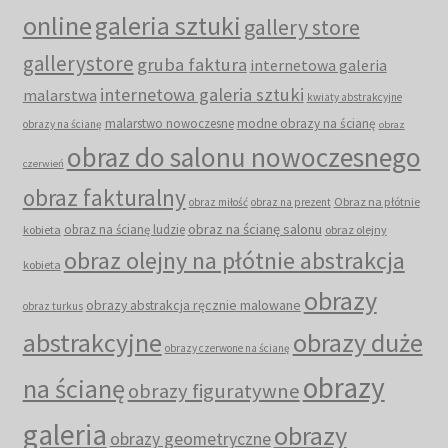
online
galeria sztuki
gallery store
gallerystore
gruba faktura
internetowa galeria
internetowa galeria sztuki
malarstwa
kwiaty abstrakcyjne
malarstwo nowoczesne
modne obrazy na ścianę
obrazy na ścianę
obraz
obraz do salonu nowoczesnego
czerwień
obraz fakturalny
Obraz na płótnie
obraz miłość
obraz na prezent
obraz na ścianę salonu
obraz na ścianę ludzie
kobieta
obraz olejny
obraz olejny na płótnie abstrakcja
kobieta
obrazy
obrazy abstrakcja ręcznie malowane
obraz turkus
abstrakcyjne
obrazy duże
obrazy czerwone na ścianę
obrazy
na ścianę
obrazy figuratywne
galeria
obrazy
obrazy geometryczne