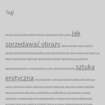
Tagi
jak
artyści malarze
galeria MOK
graficiarz
happening w Warszawie
sprzedawać obrazy
Janusz Palikot
janusz palikot
portret
kartonovnia
kartonovnia Warszawa
Maria Poziomska
obrazy erotyczne
obrazy na
ścianie
performance
performer
polski malarz gestem
portret Janusza Palikota
sztuka
prezentacja obrazów
prywatna galeria sztuki
sklep dla plastyków
erotyczna
tarot apokalipsy
wernisaż malarstwa Warszawa
wernisaż
sztuki
wernisaż wystawy
wernisaż wystawy malarstwa
wernisaż wystawy obrazów
wernisaż wystawy Warszawa
witold berus
współcześni artyści malarze
wystawa
malarstwa
wystawa malarstwa nowoczesnego
wystawa malarstwa współczesnego
wystawa malarstwa zadośćuczynienie Zabrze
wystawa niepohamowanie
wystawa