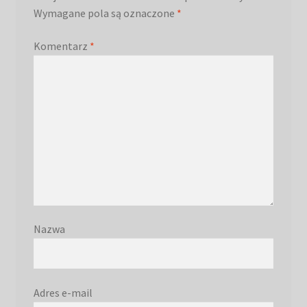
Wymagane pola są oznaczone
*
Komentarz
*
Nazwa
Adres e-mail