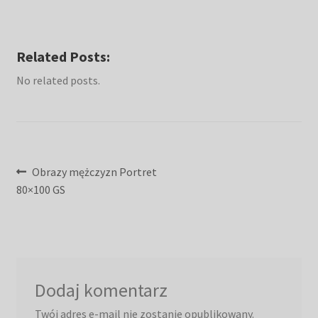
Related Posts:
No related posts.
Nawigacja
Poprzedni
Obrazy mężczyzn Portret
wpis:
80×100 GS
wpisu
Dodaj komentarz
Twój adres e-mail nie zostanie opublikowany.