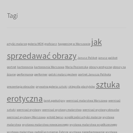
Tagi
jak
artyści malarze
galeria MOK
graficiarz
happening w Warszawie
sprzedawać obrazy
Janusz Palikot
janusz palikot
portret
kartonovnia
kartonovnia Warszawa
Maria Poziomska
obrazy erotyczne
obrazy na
ścianie
performance
performer
polski malarz gestem
portret Janusza Palikota
sztuka
prezentacja obrazów
prywatna galeria sztuki
sklep dla plastyków
erotyczna
tarot apokalipsy
wernisaż malarstwa Warszawa
wernisaż
sztuki
wernisaż wystawy
wernisaż wystawy malarstwa
wernisaż wystawy obrazów
wernisaż wystawy Warszawa
witold berus
współcześni artyści malarze
wystawa
malarstwa
wystawa malarstwa nowoczesnego
wystawa malarstwa współczesnego
wystawa malarstwa zadośćuczynienie Zabrze
wystawa niepohamowanie
wystawa