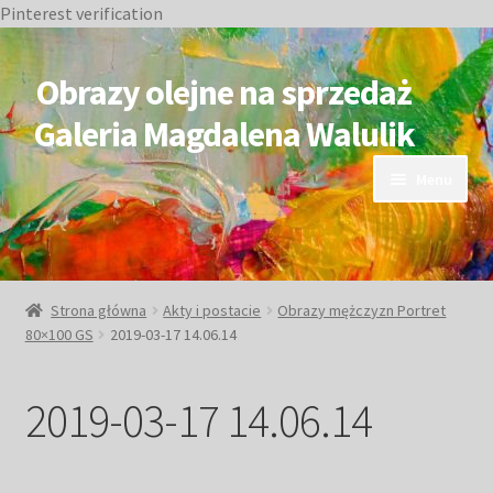
Pinterest verification
Przejdź
Przejdź
do
do
Obrazy olejne na sprzedaż
nawigacji
treści
Galeria Magdalena Walulik
Menu
OBRAZY DOSTĘPNE
NIEDOSTĘPNE
Strona główna
Akty i postacie
Obrazy mężczyzn Portret
80×100 GS
2019-03-17 14.06.14
Duże obrazy
2019-03-17 14.06.14
Małe obrazy
Postacie