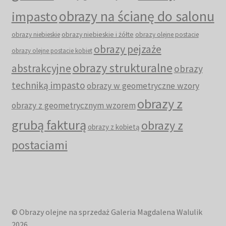
obrazy na ścianę do salonu
impasto
obrazy niebieskie i żółte
obrazy niebieskie
obrazy olejne postacie
obrazy pejzaże
obrazy olejne postacie kobiet
obrazy strukturalne
abstrakcyjne
obrazy
techniką impasto
obrazy w geometryczne wzory
obrazy z
obrazy z geometrycznym wzorem
grubą fakturą
obrazy z
obrazy z kobietą
postaciami
© Obrazy olejne na sprzedaż Galeria Magdalena Walulik
2026