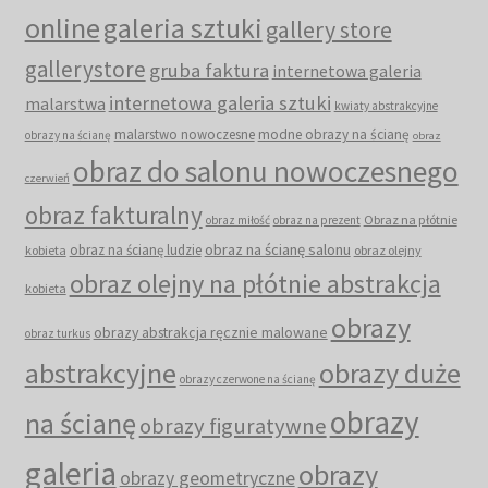
online
galeria sztuki
gallery store
gallerystore
gruba faktura
internetowa galeria
internetowa galeria sztuki
malarstwa
kwiaty abstrakcyjne
malarstwo nowoczesne
modne obrazy na ścianę
obrazy na ścianę
obraz
obraz do salonu nowoczesnego
czerwień
obraz fakturalny
Obraz na płótnie
obraz miłość
obraz na prezent
obraz na ścianę salonu
obraz na ścianę ludzie
kobieta
obraz olejny
obraz olejny na płótnie abstrakcja
kobieta
obrazy
obrazy abstrakcja ręcznie malowane
obraz turkus
abstrakcyjne
obrazy duże
obrazy czerwone na ścianę
obrazy
na ścianę
obrazy figuratywne
galeria
obrazy
obrazy geometryczne