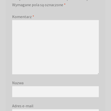
Wymagane pola są oznaczone
*
Komentarz
*
Nazwa
Adres e-mail