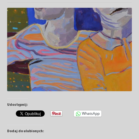
Kwiaty
Pejzaż
Obrazy abstrakcyjne
Tarot
Wabi sabi
Aukcja
Udostępnij:
Rozwiń
O mnie
menu
WhatsApp
potomn
GalleryStore
Dodaj do ulubionych: