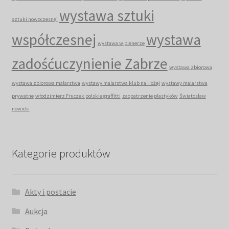
wystawa sztuki
sztuki nowoczesnej
współczesnej
wystawa
wystawa w plenerze
zadośćuczynienie Zabrze
wystawa zbiorowa
wystawa zbiorowa malarstwa
wystawy malarstwa klub na Hożej
wystawy malarstwa
prywatne
włodzimierz Fruczek polskie graffitti
zaopatrzenie plastyków
Światosław
nowicki
Kategorie produktów
Akty i postacie
Aukcja