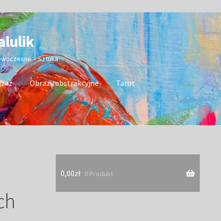
alulik
nowoczesne – Sztuka
jzaż
Obrazy abstrakcyjne
Tarot
0,00
zł
0 Produkt
ch