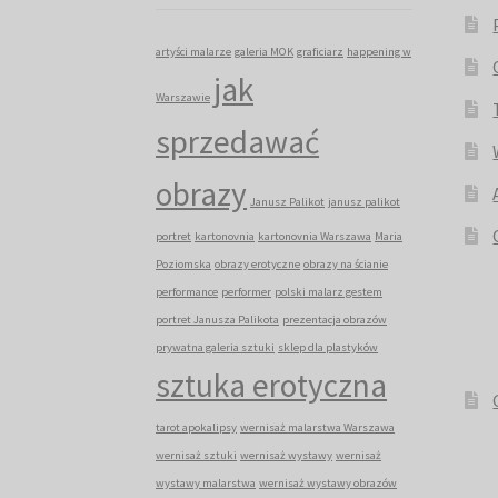
artyści malarze
galeria MOK
graficiarz
happening w
jak
Warszawie
sprzedawać
obrazy
Janusz Palikot
janusz palikot
portret
kartonovnia
kartonovnia Warszawa
Maria
Poziomska
obrazy erotyczne
obrazy na ścianie
performance
performer
polski malarz gestem
portret Janusza Palikota
prezentacja obrazów
prywatna galeria sztuki
sklep dla plastyków
sztuka erotyczna
tarot apokalipsy
wernisaż malarstwa Warszawa
wernisaż sztuki
wernisaż wystawy
wernisaż
wystawy malarstwa
wernisaż wystawy obrazów