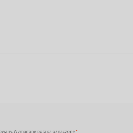
kowany.
Wymagane pola są oznaczone
*