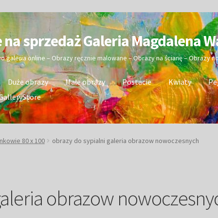
e na sprzedaż Galeria Magdalena W
wo galeria online – Obrazy ręcznie malowane – Obrazy na ścianę – Obrazy 
Duże obrazy
Małe obrazy
Postacie
Kwiaty
Pe
GalleryStore
nkowie 80 x 100
obrazy do sypialni galeria obrazow nowoczesnych
 galeria obrazow nowoczesny