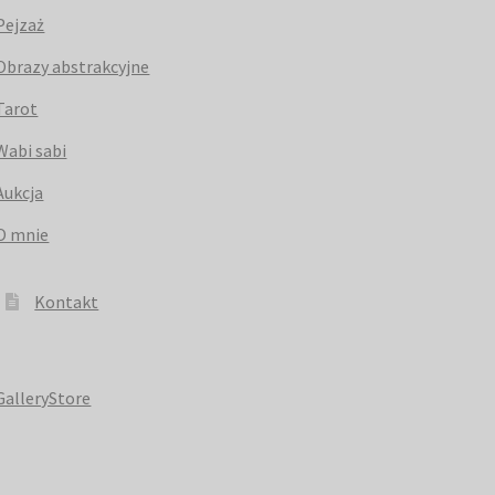
Pejzaż
Obrazy abstrakcyjne
Tarot
Wabi sabi
Aukcja
O mnie
Kontakt
GalleryStore