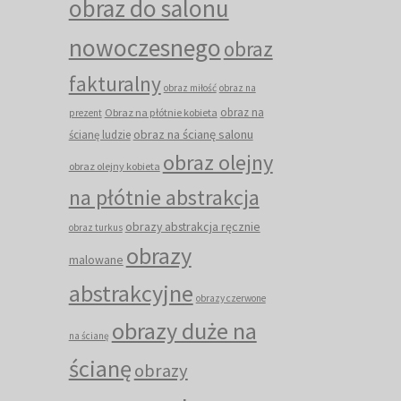
obraz do salonu
nowoczesnego
obraz
fakturalny
obraz miłość
obraz na
obraz na
Obraz na płótnie kobieta
prezent
obraz na ścianę salonu
ścianę ludzie
obraz olejny
obraz olejny kobieta
na płótnie abstrakcja
obrazy abstrakcja ręcznie
obraz turkus
obrazy
malowane
abstrakcyjne
obrazy czerwone
obrazy duże na
na ścianę
ścianę
obrazy