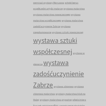
wernisaż wystawy Warszawa
witold berus
współcześni artyści malarze
wystawa malarstwa
wystawa malarstwa nowoczesnego
wystawa
malarstwa współczesnego
wystawa malarstwa
zadośćuczynienie Zabrze
wystawa
niepohamowanie
wystawa sztuki nowoczesnej
wystawa sztuki
współczesnej
wystawa w
wystawa
plenerze
zadośćuczynienie
Zabrze
wystawa zbiorowa
wystawa
zbiorowa malarstwa
wystawy malarstwa klub na
Hożej
wystawy malarstwa prywatne
włodzimierz
Fruczek polskie graffitti
zaopatrzenie plastyków