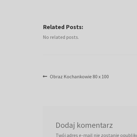
Related Posts:
No related posts.
Nawigacja
Poprzedni
Obraz Kochankowie 80 x 100
wpis:
wpisu
Dodaj komentarz
Twój adres e-mail nie zostanie opubli