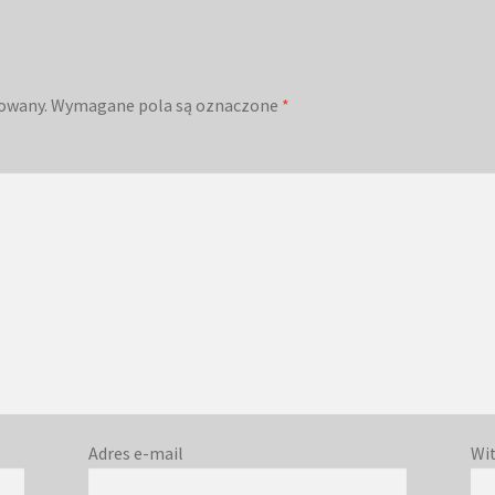
kowany.
Wymagane pola są oznaczone
*
Adres e-mail
Wi