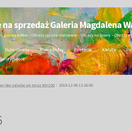
e na sprzedaż Galeria Magdalena W
wo galeria online – Obrazy ręcznie malowane – Obrazy na ścianę – Obrazy 
Duże obrazy
Małe obrazy
Postacie
Kwiaty
Pe
GalleryStore
wy Nie oglądaj się teraz 80×100
2018-12-08 13.26.06
6