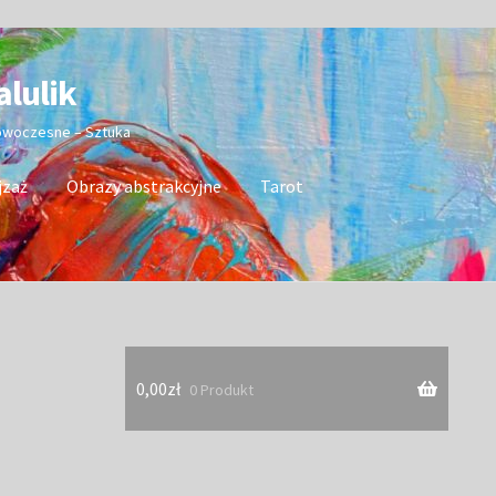
alulik
nowoczesne – Sztuka
jzaż
Obrazy abstrakcyjne
Tarot
0,00
zł
0 Produkt