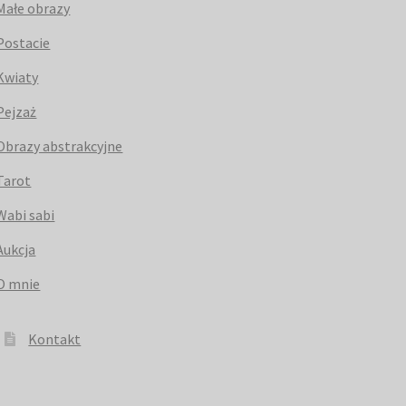
Małe obrazy
Postacie
Kwiaty
Pejzaż
Obrazy abstrakcyjne
Tarot
Wabi sabi
Aukcja
O mnie
Kontakt