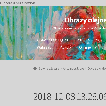
Pinterest verification
Przejdź
Przejdź
do
do
Obrazy olejn
nawigacji
treści
Obrazy olejne na sprzedaż – Malarst
OBRAZY DOSTĘPNE
NIEDOSTĘPNE
Wabi sabi
Aukcja
O mnie
Strona główna
Akty i postacie
Obraz akrylo
2018-12-08 13.26.0