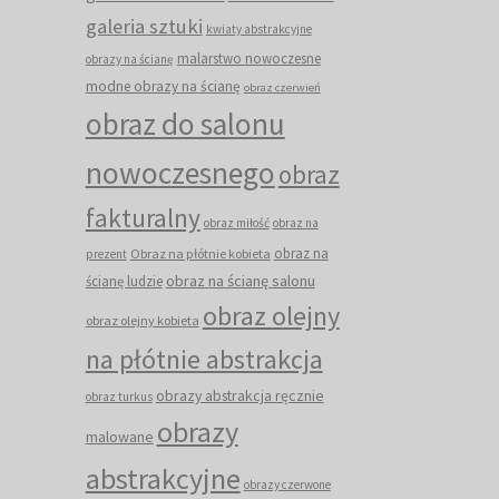
galeria sztuki
kwiaty abstrakcyjne
malarstwo nowoczesne
obrazy na ścianę
modne obrazy na ścianę
obraz czerwień
obraz do salonu
nowoczesnego
obraz
fakturalny
obraz miłość
obraz na
obraz na
Obraz na płótnie kobieta
prezent
obraz na ścianę salonu
ścianę ludzie
obraz olejny
obraz olejny kobieta
na płótnie abstrakcja
obrazy abstrakcja ręcznie
obraz turkus
obrazy
malowane
abstrakcyjne
obrazy czerwone