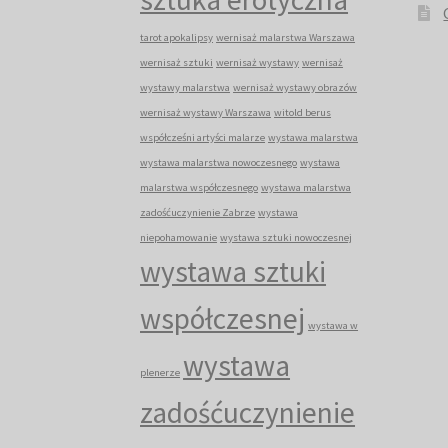
tarot apokalipsy
wernisaż malarstwa Warszawa
wernisaż sztuki
wernisaż wystawy
wernisaż
wystawy malarstwa
wernisaż wystawy obrazów
wernisaż wystawy Warszawa
witold berus
współcześni artyści malarze
wystawa malarstwa
wystawa malarstwa nowoczesnego
wystawa
malarstwa współczesnego
wystawa malarstwa
zadośćuczynienie Zabrze
wystawa
niepohamowanie
wystawa sztuki nowoczesnej
wystawa sztuki
współczesnej
wystawa w
wystawa
plenerze
zadośćuczynienie