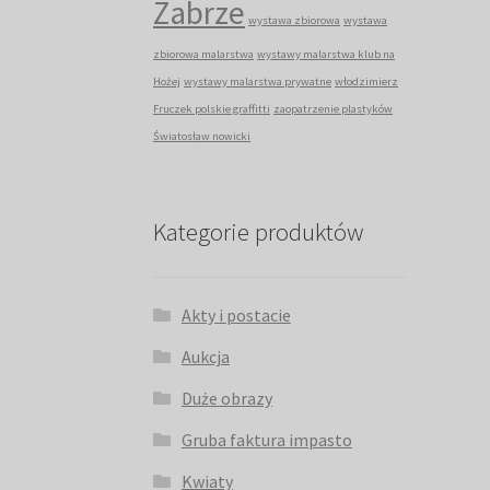
Zabrze
wystawa zbiorowa
wystawa
zbiorowa malarstwa
wystawy malarstwa klub na
Hożej
wystawy malarstwa prywatne
włodzimierz
Fruczek polskie graffitti
zaopatrzenie plastyków
Światosław nowicki
Kategorie produktów
Akty i postacie
Aukcja
Duże obrazy
Gruba faktura impasto
Kwiaty