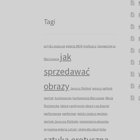
Tagi
artyści malarze
galeria MOK
graficiarz
happening w
jak
Warszawie
sprzedawać
obrazy
Janusz Palikot
janusz palikot
portret
kartonovnia
kartonovnia Warszawa
Maria
Poziomska
obrazy erotyczne
obrazy na ścianie
performance
performer
polski malarz gestem
portret Janusza Palikota
prezentacja obrazów
prywatna galeria sztuki
sklep dla plastyków
sztuka erotyczna