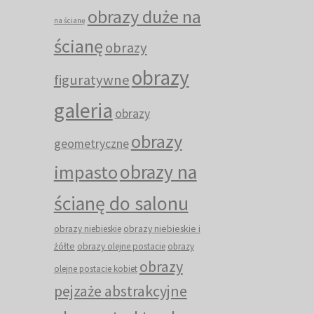
obrazy duże na
na ścianę
ścianę
obrazy
obrazy
figuratywne
galeria
obrazy
obrazy
geometryczne
obrazy na
impasto
ścianę do salonu
obrazy niebieskie i
obrazy niebieskie
żółte
obrazy olejne postacie
obrazy
obrazy
olejne postacie kobiet
pejzaże abstrakcyjne