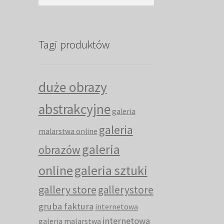
Tagi produktów
duże obrazy
abstrakcyjne
galeria
galeria
malarstwa online
galeria
obrazów
online
galeria sztuki
gallery store
gallerystore
gruba faktura
internetowa
internetowa
galeria malarstwa