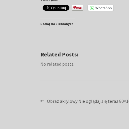
WhatsApp
Dodaj do ulubionych:
Related Posts:
No related posts.
Nawigacja
Poprzedni
Obraz akrylowy Nie oglądaj się teraz 80×1
wpis:
wpisu