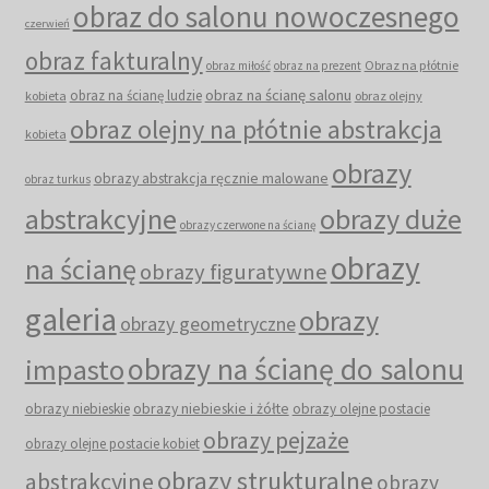
obraz do salonu nowoczesnego
czerwień
obraz fakturalny
Obraz na płótnie
obraz miłość
obraz na prezent
obraz na ścianę salonu
obraz na ścianę ludzie
kobieta
obraz olejny
obraz olejny na płótnie abstrakcja
kobieta
obrazy
obrazy abstrakcja ręcznie malowane
obraz turkus
abstrakcyjne
obrazy duże
obrazy czerwone na ścianę
obrazy
na ścianę
obrazy figuratywne
galeria
obrazy
obrazy geometryczne
obrazy na ścianę do salonu
impasto
obrazy niebieskie i żółte
obrazy niebieskie
obrazy olejne postacie
obrazy pejzaże
obrazy olejne postacie kobiet
obrazy strukturalne
abstrakcyjne
obrazy