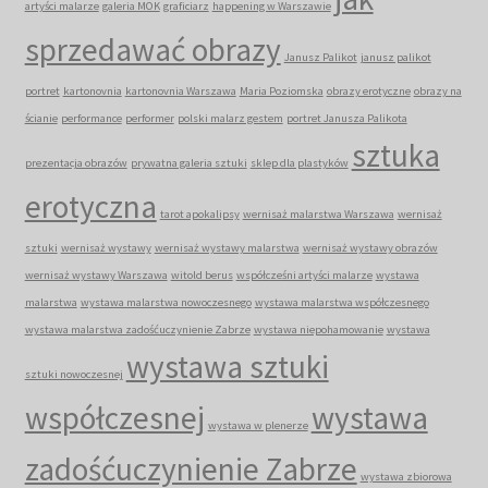
artyści malarze
galeria MOK
graficiarz
happening w Warszawie
sprzedawać obrazy
Janusz Palikot
janusz palikot
portret
kartonovnia
kartonovnia Warszawa
Maria Poziomska
obrazy erotyczne
obrazy na
ścianie
performance
performer
polski malarz gestem
portret Janusza Palikota
sztuka
prezentacja obrazów
prywatna galeria sztuki
sklep dla plastyków
erotyczna
tarot apokalipsy
wernisaż malarstwa Warszawa
wernisaż
sztuki
wernisaż wystawy
wernisaż wystawy malarstwa
wernisaż wystawy obrazów
wernisaż wystawy Warszawa
witold berus
współcześni artyści malarze
wystawa
malarstwa
wystawa malarstwa nowoczesnego
wystawa malarstwa współczesnego
wystawa malarstwa zadośćuczynienie Zabrze
wystawa niepohamowanie
wystawa
wystawa sztuki
sztuki nowoczesnej
współczesnej
wystawa
wystawa w plenerze
zadośćuczynienie Zabrze
wystawa zbiorowa