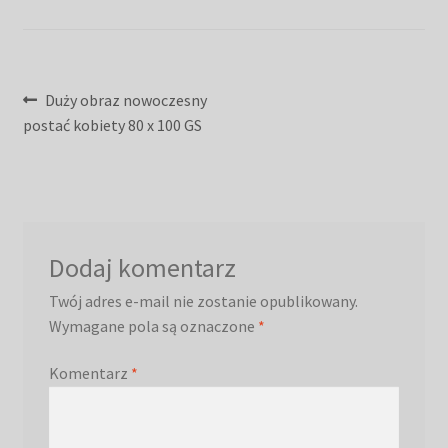
Nawigacja
Poprzedni
Duży obraz nowoczesny
wpis:
postać kobiety 80 x 100 GS
wpisu
Dodaj komentarz
Twój adres e-mail nie zostanie opublikowany.
Wymagane pola są oznaczone
*
Komentarz
*