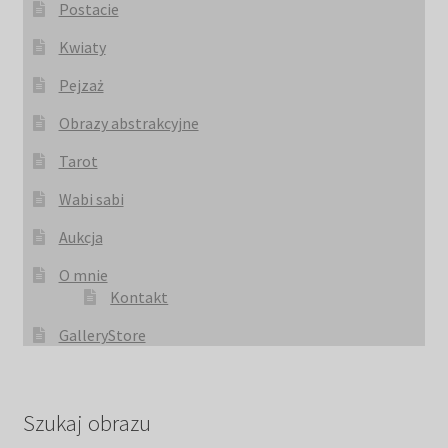
Postacie
Kwiaty
Pejzaż
Obrazy abstrakcyjne
Tarot
Wabi sabi
Aukcja
O mnie
Kontakt
GalleryStore
Szukaj obrazu