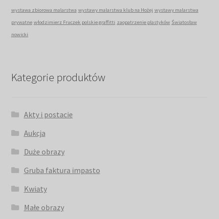
wystawa zbiorowa malarstwa
wystawy malarstwa klub na Hożej
wystawy malarstwa
prywatne
włodzimierz Fruczek polskie graffitti
zaopatrzenie plastyków
Światosław
nowicki
Kategorie produktów
Akty i postacie
Aukcja
Duże obrazy
Gruba faktura impasto
Kwiaty
Małe obrazy