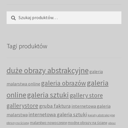
Szukaj:
Szukaj
Tagi produktów
duże obrazy abstrakcyjne
galeria
galeria
galeria obrazów
malarstwa online
online
galeria sztuki
gallery store
gallerystore
gruba faktura
internetowa galeria
internetowa galeria sztuki
malarstwa
kwiaty abstrakcyjne
malarstwo nowoczesne
modne obrazy na ścianę
obrazy na ścianę
obraz