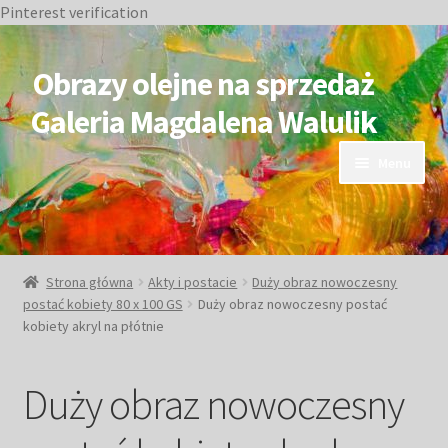
Pinterest verification
Przejdź
Przejdź
do
do
Obrazy olejne na sprzedaż
nawigacji
treści
Galeria Magdalena Walulik
Menu
OBRAZY DOSTĘPNE
NIEDOSTĘPNE
Strona główna
Akty i postacie
Duży obraz nowoczesny
postać kobiety 80 x 100 GS
Duży obraz nowoczesny postać
Duże obrazy
kobiety akryl na płótnie
Małe obrazy
Duży obraz nowoczesny
Postacie