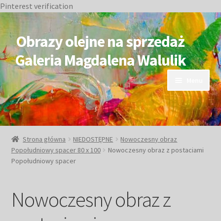
Pinterest verification
Przejdź
Przejdź
do
do
Obrazy olejne na sprzedaż
nawigacji
treści
Galeria Magdalena Walulik
Menu
OBRAZY DOSTĘPNE
NIEDOSTĘPNE
Strona główna
NIEDOSTĘPNE
Nowoczesny obraz
Popołudniowy spacer 80 x 100
Nowoczesny obraz z postaciami
Duże obrazy
Popołudniowy spacer
Małe obrazy
Nowoczesny obraz z
Postacie