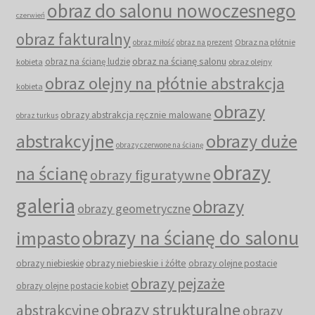
obraz do salonu nowoczesnego
czerwień
obraz fakturalny
Obraz na płótnie
obraz miłość
obraz na prezent
obraz na ścianę salonu
obraz na ścianę ludzie
kobieta
obraz olejny
obraz olejny na płótnie abstrakcja
kobieta
obrazy
obrazy abstrakcja ręcznie malowane
obraz turkus
abstrakcyjne
obrazy duże
obrazy czerwone na ścianę
obrazy
na ścianę
obrazy figuratywne
galeria
obrazy
obrazy geometryczne
obrazy na ścianę do salonu
impasto
obrazy niebieskie i żółte
obrazy niebieskie
obrazy olejne postacie
obrazy pejzaże
obrazy olejne postacie kobiet
obrazy strukturalne
abstrakcyjne
obrazy