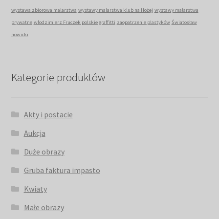
wystawa zbiorowa malarstwa
wystawy malarstwa klub na Hożej
wystawy malarstwa
prywatne
włodzimierz Fruczek polskie graffitti
zaopatrzenie plastyków
Światosław
nowicki
Kategorie produktów
Akty i postacie
Aukcja
Duże obrazy
Gruba faktura impasto
Kwiaty
Małe obrazy