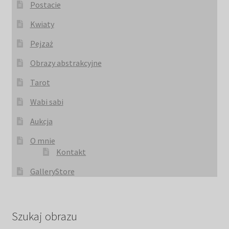
Postacie
Kwiaty
Pejzaż
Obrazy abstrakcyjne
Tarot
Wabi sabi
Aukcja
O mnie
Kontakt
GalleryStore
Szukaj obrazu