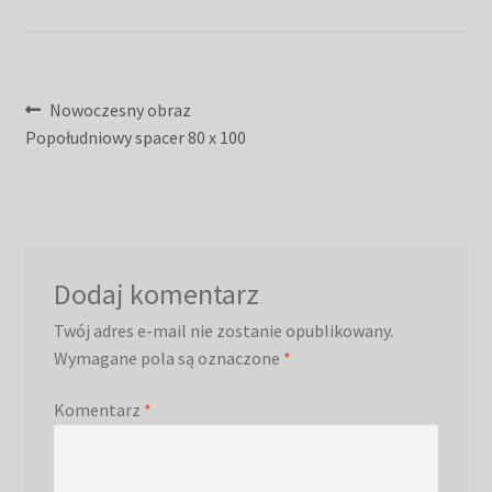
Nawigacja
Poprzedni
Nowoczesny obraz
wpis:
Popołudniowy spacer 80 x 100
wpisu
Dodaj komentarz
Twój adres e-mail nie zostanie opublikowany.
Wymagane pola są oznaczone
*
Komentarz
*