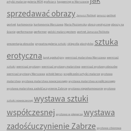
artyści malarze
galeria MOK
graficiarz
happening w Warszawie
sprzedawać obrazy
Janusz Palikot
janusz palikot
portret
kartonovnia
kartonovnia Warszawa
Maria Poziomska
obrazy erotyczne
obrazy na
ścianie
performance
performer
polski malarz gestem
portret Janusza Palikota
sztuka
prezentacja obrazów
prywatna galeria sztuki
sklep dla plastyków
erotyczna
tarot apokalipsy
wernisaż malarstwa Warszawa
wernisaż
sztuki
wernisaż wystawy
wernisaż wystawy malarstwa
wernisaż wystawy obrazów
wernisaż wystawy Warszawa
witold berus
współcześni artyści malarze
wystawa
malarstwa
wystawa malarstwa nowoczesnego
wystawa malarstwa współczesnego
wystawa malarstwa zadośćuczynienie Zabrze
wystawa niepohamowanie
wystawa
wystawa sztuki
sztuki nowoczesnej
współczesnej
wystawa
wystawa w plenerze
zadośćuczynienie Zabrze
wystawa zbiorowa