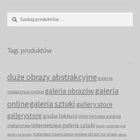
Szukaj:
Szukaj
Tagi produktów
duże obrazy abstrakcyjne
galeria
galeria
galeria obrazów
malarstwa online
online
galeria sztuki
gallery store
gallerystore
gruba faktura
internetowa galeria
internetowa galeria sztuki
malarstwa
kwiaty abstrakcyjne
malarstwo nowoczesne
modne obrazy na ścianę
obrazy na ścianę
obraz