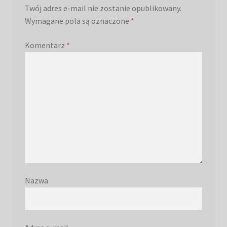
Twój adres e-mail nie zostanie opublikowany.
Wymagane pola są oznaczone
*
Komentarz
*
Nazwa