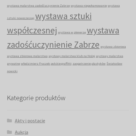
wystawa malarstwa zadośćuczynienie Zabrze
wystawa niepohamowanie
wystawa
wystawa sztuki
sztuki nowoczesnej
współczesnej
wystawa
wystawa w plenerze
zadośćuczynienie Zabrze
wystawa zbiorowa
wystawa zbiorowa malarstwa
wystawy malarstwa klub na Hożej
wystawy malarstwa
prywatne
włodzimierz Fruczek polskie graffitti
zaopatrzenie plastyków
Światosław
nowicki
Kategorie produktów
Akty i postacie
Aukcja