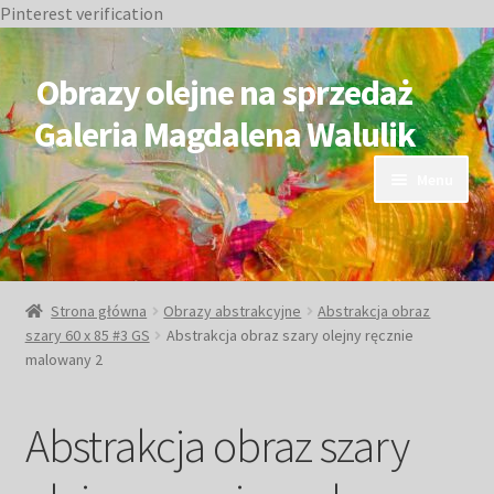
Pinterest verification
Przejdź
Przejdź
do
do
Obrazy olejne na sprzedaż
nawigacji
treści
Galeria Magdalena Walulik
Menu
OBRAZY DOSTĘPNE
NIEDOSTĘPNE
Strona główna
Obrazy abstrakcyjne
Abstrakcja obraz
szary 60 x 85 #3 GS
Abstrakcja obraz szary olejny ręcznie
Duże obrazy
malowany 2
Małe obrazy
Abstrakcja obraz szary
Postacie