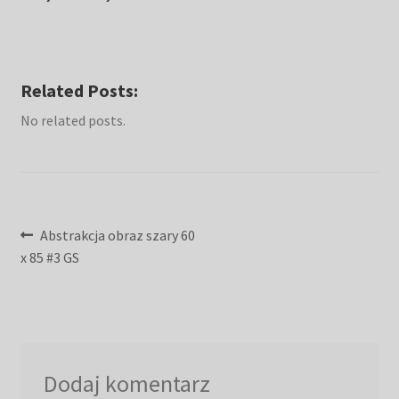
Related Posts:
No related posts.
Nawigacja
Poprzedni
Abstrakcja obraz szary 60
wpis:
x 85 #3 GS
wpisu
Dodaj komentarz