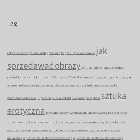
Tagi
jak
artyści malarze
galeria MOK
graficiarz
happening w Warszawie
sprzedawać obrazy
Janusz Palikot
janusz palikot
portret
kartonovnia
kartonovnia Warszawa
Maria Poziomska
obrazy erotyczne
obrazy na
ścianie
performance
performer
polski malarz gestem
portret Janusza Palikota
sztuka
prezentacja obrazów
prywatna galeria sztuki
sklep dla plastyków
erotyczna
tarot apokalipsy
wernisaż malarstwa Warszawa
wernisaż
sztuki
wernisaż wystawy
wernisaż wystawy malarstwa
wernisaż wystawy obrazów
wernisaż wystawy Warszawa
witold berus
współcześni artyści malarze
wystawa
malarstwa
wystawa malarstwa nowoczesnego
wystawa malarstwa współczesnego