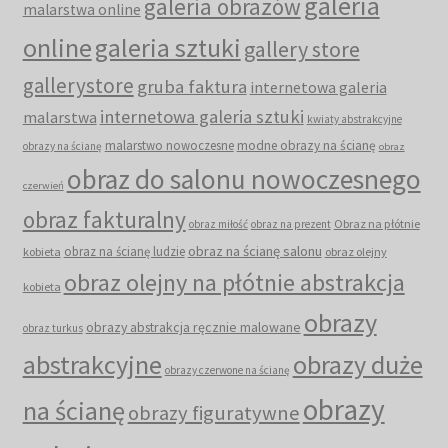
galeria
galeria obrazów
malarstwa online
online
galeria sztuki
gallery store
gallerystore
gruba faktura
internetowa galeria
internetowa galeria sztuki
malarstwa
kwiaty abstrakcyjne
malarstwo nowoczesne
modne obrazy na ścianę
obrazy na ścianę
obraz
obraz do salonu nowoczesnego
czerwień
obraz fakturalny
Obraz na płótnie
obraz miłość
obraz na prezent
obraz na ścianę salonu
obraz na ścianę ludzie
kobieta
obraz olejny
obraz olejny na płótnie abstrakcja
kobieta
obrazy
obrazy abstrakcja ręcznie malowane
obraz turkus
abstrakcyjne
obrazy duże
obrazy czerwone na ścianę
obrazy
na ścianę
obrazy figuratywne