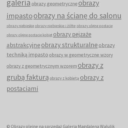
galeria
obrazy
obrazy geometryczne
obrazy na ścianę do salonu
impasto
obrazy niebieskie i żółte
obrazy niebieskie
obrazy olejne postacie
obrazy pejzaże
obrazy olejne postacie kobiet
obrazy strukturalne
abstrakcyjne
obrazy
techniką impasto
obrazy w geometryczne wzory
obrazy z
obrazy z geometrycznym wzorem
grubą fakturą
obrazy z
obrazy z kobietą
postaciami
© Obrazy olejne na sprzedaż Galeria Magdalena Walulik