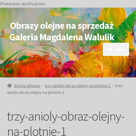
Pinterest verification
Przejdź
Przejdź
do
do
Obrazy olejne na sprzedaż
nawigacji
treści
Galeria Magdalena Walulik
Menu
OBRAZY DOSTĘPNE
NIEDOSTĘPNE
Strona główna
trzy-anioly-obraz-olejny-na-plotnie-1
trzy-
anioly-obraz-olejny-na-plotnie-1
Duże obrazy
trzy-anioly-obraz-olejny-
Małe obrazy
na-plotnie-1
Postacie