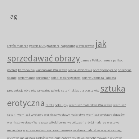
Tagi
jak
artyści malarze
galeria MOK
graficiarz
happening w Warszawie
sprzedawać obrazy
Janusz Palikot
janusz palikot
portret
kartonovnia
kartonovnia Warszawa
Maria Poziomska
obrazy erotyczne
obrazy na
ścianie
performance
performer
polski malarz gestem
portret Janusza Palikota
sztuka
prezentacja obrazów
prywatna galeria sztuki
sklep dla plastyków
erotyczna
tarot apokalipsy
wernisaż malarstwa Warszawa
wernisaż
sztuki
wernisaż wystawy
wernisaż wystawy malarstwa
wernisaż wystawy obrazów
wernisaż wystawy Warszawa
witold berus
współcześni artyści malarze
wystawa
malarstwa
wystawa malarstwa nowoczesnego
wystawa malarstwa współczesnego
wystawa malarstwa zadośćuczynienie Zabrze
wystawa niepohamowanie
wystawa