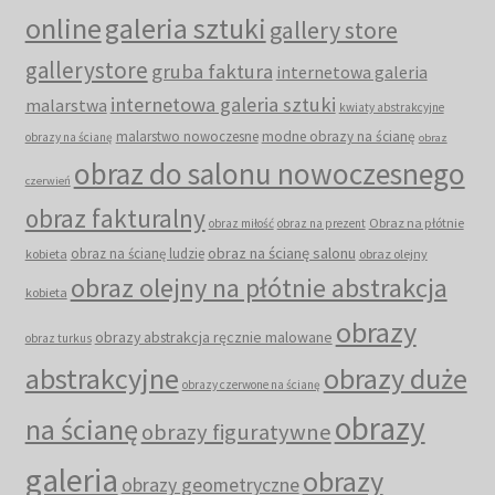
online
galeria sztuki
gallery store
gallerystore
gruba faktura
internetowa galeria
internetowa galeria sztuki
malarstwa
kwiaty abstrakcyjne
malarstwo nowoczesne
modne obrazy na ścianę
obrazy na ścianę
obraz
obraz do salonu nowoczesnego
czerwień
obraz fakturalny
Obraz na płótnie
obraz miłość
obraz na prezent
obraz na ścianę salonu
obraz na ścianę ludzie
kobieta
obraz olejny
obraz olejny na płótnie abstrakcja
kobieta
obrazy
obrazy abstrakcja ręcznie malowane
obraz turkus
abstrakcyjne
obrazy duże
obrazy czerwone na ścianę
obrazy
na ścianę
obrazy figuratywne
galeria
obrazy
obrazy geometryczne