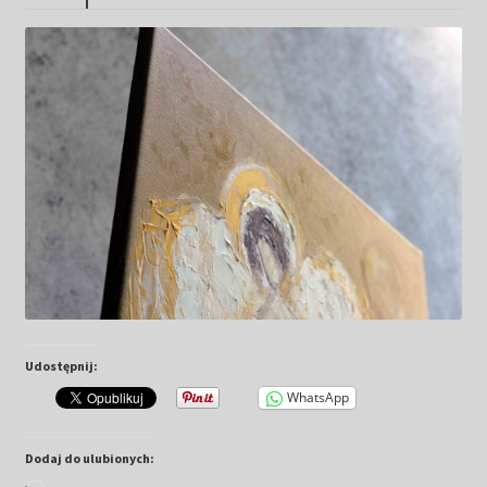
Kwiaty
Pejzaż
Obrazy abstrakcyjne
Tarot
Wabi sabi
Aukcja
Udostępnij:
Rozwiń
O mnie
menu
WhatsApp
potomn
GalleryStore
Dodaj do ulubionych: