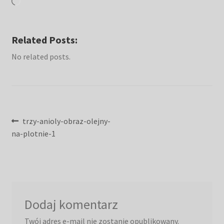
Wczytywanie…
Related Posts:
No related posts.
Nawigacja
Poprzedni
trzy-anioly-obraz-olejny-
wpis:
na-plotnie-1
wpisu
Dodaj komentarz
Twój adres e-mail nie zostanie opublikowany.