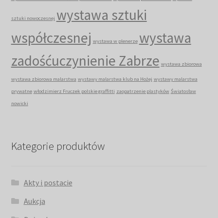
wystawa sztuki
sztuki nowoczesnej
współczesnej
wystawa
wystawa w plenerze
zadośćuczynienie Zabrze
wystawa zbiorowa
wystawa zbiorowa malarstwa
wystawy malarstwa klub na Hożej
wystawy malarstwa
prywatne
włodzimierz Fruczek polskie graffitti
zaopatrzenie plastyków
Światosław
nowicki
Kategorie produktów
Akty i postacie
Aukcja