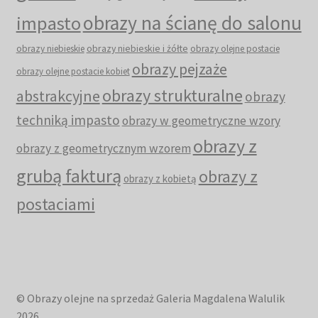
obrazy na ścianę do salonu
impasto
obrazy niebieskie i żółte
obrazy niebieskie
obrazy olejne postacie
obrazy pejzaże
obrazy olejne postacie kobiet
obrazy strukturalne
abstrakcyjne
obrazy
techniką impasto
obrazy w geometryczne wzory
obrazy z
obrazy z geometrycznym wzorem
grubą fakturą
obrazy z
obrazy z kobietą
postaciami
© Obrazy olejne na sprzedaż Galeria Magdalena Walulik
2026