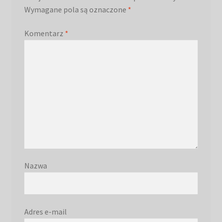
Wymagane pola są oznaczone
*
Komentarz
*
Nazwa
Adres e-mail