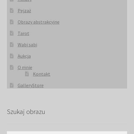
Pejzaż
Obrazy abstrakcyjne
Tarot
Wabi sabi
Aukcja
O mnie
Kontakt
GalleryStore
Szukaj obrazu