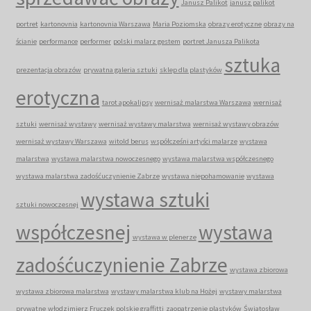
Janusz Palikot
janusz palikot
portret
kartonovnia
kartonovnia Warszawa
Maria Poziomska
obrazy erotyczne
obrazy na
ścianie
performance
performer
polski malarz gestem
portret Janusza Palikota
sztuka
prezentacja obrazów
prywatna galeria sztuki
sklep dla plastyków
erotyczna
tarot apokalipsy
wernisaż malarstwa Warszawa
wernisaż
sztuki
wernisaż wystawy
wernisaż wystawy malarstwa
wernisaż wystawy obrazów
wernisaż wystawy Warszawa
witold berus
współcześni artyści malarze
wystawa
malarstwa
wystawa malarstwa nowoczesnego
wystawa malarstwa współczesnego
wystawa malarstwa zadośćuczynienie Zabrze
wystawa niepohamowanie
wystawa
wystawa sztuki
sztuki nowoczesnej
współczesnej
wystawa
wystawa w plenerze
zadośćuczynienie Zabrze
wystawa zbiorowa
wystawa zbiorowa malarstwa
wystawy malarstwa klub na Hożej
wystawy malarstwa
prywatne
włodzimierz Fruczek polskie graffitti
zaopatrzenie plastyków
Światosław