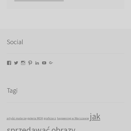
Social
Facebook
Twitter
Instagram
Pinterest
LinkedIn
YouTube
Google+
Tagi
jak
artyści malarze
galeria MOK
graficiarz
happening w Warszawie
sprzedawać obrazy