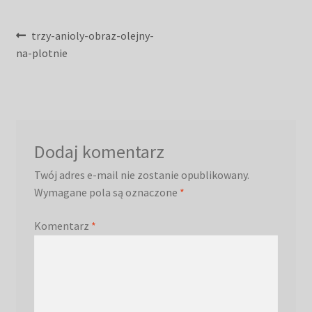
Nawigacja
Poprzedni
trzy-anioly-obraz-olejny-
wpis:
na-plotnie
wpisu
Dodaj komentarz
Twój adres e-mail nie zostanie opublikowany.
Wymagane pola są oznaczone
*
Komentarz
*