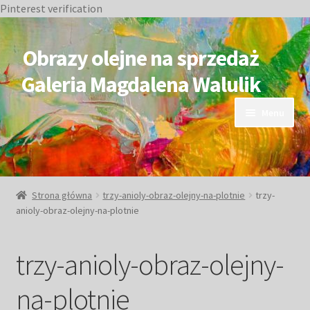
Pinterest verification
Przejdź
Przejdź
do
do
Obrazy olejne na sprzedaż
nawigacji
treści
Galeria Magdalena Walulik
Menu
OBRAZY DOSTĘPNE
NIEDOSTĘPNE
Strona główna
trzy-anioly-obraz-olejny-na-plotnie
trzy-
anioly-obraz-olejny-na-plotnie
Duże obrazy
trzy-anioly-obraz-olejny-
Małe obrazy
na-plotnie
Postacie