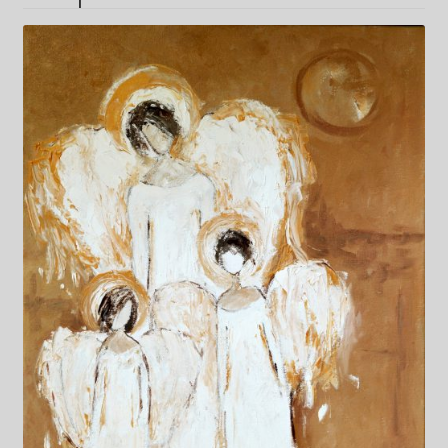
Kwiaty
Pejzaż
Obrazy abstrakcyjne
Tarot
Wabi sabi
Aukcja
Rozwiń
O mnie
menu
potomn
GalleryStore