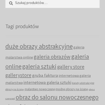
Szukaj:
Szukaj
Tagi produktów
duże obrazy abstrakcyjne
galeria
galeria
galeria obrazów
malarstwa online
online
galeria sztuki
gallery store
gallerystore
gruba faktura
internetowa galeria
internetowa galeria sztuki
malarstwa
kwiaty abstrakcyjne
malarstwo nowoczesne
modne obrazy na ścianę
obrazy na ścianę
obraz
obraz do salonu nowoczesnego
czerwień