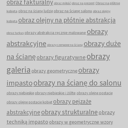
obraz fakturalny
Obraz na płótnie
obraz miłość
obraz na prezent
obraz na ścianę salonu
obraz na ścianę ludzie
kobieta
obraz olejny
obraz olejny na płótnie abstrakcja
kobieta
obrazy
obrazy abstrakcja ręcznie malowane
obraz turkus
abstrakcyjne
obrazy duże
obrazy czerwone na ścianę
obrazy
na ścianę
obrazy figuratywne
galeria
obrazy
obrazy geometryczne
obrazy na ścianę do salonu
impasto
obrazy niebieskie i żółte
obrazy niebieskie
obrazy olejne postacie
obrazy pejzaże
obrazy olejne postacie kobiet
obrazy strukturalne
abstrakcyjne
obrazy
techniką impasto
obrazy w geometryczne wzory