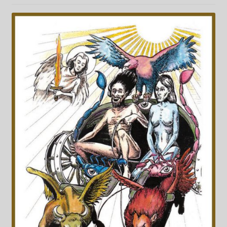
Kwiaty
Pejzaż
Obrazy abstrakcyjne
Tarot
Wabi sabi
Aukcja
Rozwiń
O mnie
menu
potomn
GalleryStore