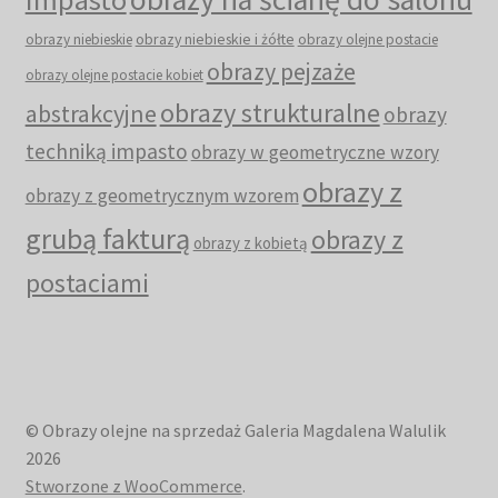
obrazy niebieskie i żółte
obrazy niebieskie
obrazy olejne postacie
obrazy pejzaże
obrazy olejne postacie kobiet
obrazy strukturalne
abstrakcyjne
obrazy
techniką impasto
obrazy w geometryczne wzory
obrazy z
obrazy z geometrycznym wzorem
grubą fakturą
obrazy z
obrazy z kobietą
postaciami
© Obrazy olejne na sprzedaż Galeria Magdalena Walulik
2026
Stworzone z WooCommerce
.