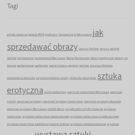
Tagi
jak
artyści malarze
galeria MOK
graficiarz
happening w Warszawie
sprzedawać obrazy
Janusz Palikot
janusz palikot
portret
kartonovnia
kartonovnia Warszawa
Maria Poziomska
obrazy erotyczne
obrazy na
ścianie
performance
performer
polski malarz gestem
portret Janusza Palikota
sztuka
prezentacja obrazów
prywatna galeria sztuki
sklep dla plastyków
erotyczna
tarot apokalipsy
wernisaż malarstwa Warszawa
wernisaż
sztuki
wernisaż wystawy
wernisaż wystawy malarstwa
wernisaż wystawy obrazów
wernisaż wystawy Warszawa
witold berus
współcześni artyści malarze
wystawa
malarstwa
wystawa malarstwa nowoczesnego
wystawa malarstwa współczesnego
wystawa malarstwa zadośćuczynienie Zabrze
wystawa niepohamowanie
wystawa
wystawa sztuki