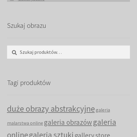
Szukaj obrazu
Szukaj:
Szukaj
Tagi produktów
duże obrazy abstrakcyjne
galeria
galeria
galeria obrazów
malarstwa online
online
galeria sztuki
gallery store