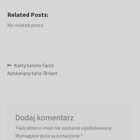
Related Posts:
No related posts.
Nawigacja
Poprzedni
Karty tarota Tarot
wpis:
Apokalipsy talia 78 kart
wpisu
Dodaj komentarz
Twój adres e-mail nie zostanie opublikowany.
Wymagane pola są oznaczone
*