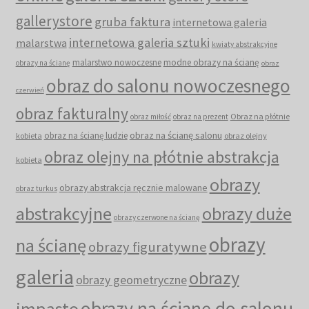
gallerystore
gruba faktura
internetowa galeria
internetowa galeria sztuki
malarstwa
kwiaty abstrakcyjne
malarstwo nowoczesne
modne obrazy na ścianę
obrazy na ścianę
obraz
obraz do salonu nowoczesnego
czerwień
obraz fakturalny
Obraz na płótnie
obraz miłość
obraz na prezent
obraz na ścianę salonu
obraz na ścianę ludzie
kobieta
obraz olejny
obraz olejny na płótnie abstrakcja
kobieta
obrazy
obrazy abstrakcja ręcznie malowane
obraz turkus
abstrakcyjne
obrazy duże
obrazy czerwone na ścianę
obrazy
na ścianę
obrazy figuratywne
galeria
obrazy
obrazy geometryczne
obrazy na ścianę do salonu
impasto