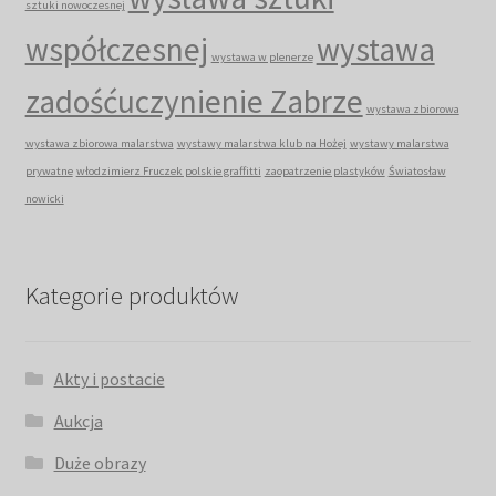
sztuki nowoczesnej
współczesnej
wystawa
wystawa w plenerze
zadośćuczynienie Zabrze
wystawa zbiorowa
wystawa zbiorowa malarstwa
wystawy malarstwa klub na Hożej
wystawy malarstwa
prywatne
włodzimierz Fruczek polskie graffitti
zaopatrzenie plastyków
Światosław
nowicki
Kategorie produktów
Akty i postacie
Aukcja
Duże obrazy