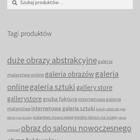
Tagi produktów
duże obrazy abstrakcyjne
galeria
galeria
galeria obrazów
malarstwa online
online
galeria sztuki
gallery store
gallerystore
gruba faktura
internetowa galeria
internetowa galeria sztuki
malarstwa
kwiaty abstrakcyjne
malarstwo nowoczesne
modne obrazy na ścianę
obrazy na ścianę
obraz
obraz do salonu nowoczesnego
czerwień