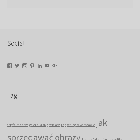
Social
Facebook
Twitter
Instagram
Pinterest
LinkedIn
YouTube
Google+
Tagi
jak
artyści malarze
galeria MOK
graficiarz
happening w Warszawie
sprzedawać obrazy
Janusz Palikot
janusz palikot