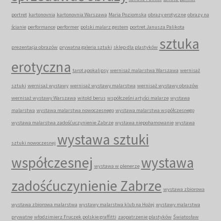
portret
kartonovnia
kartonovnia Warszawa
Maria Poziomska
obrazy erotyczne
obrazy na
ścianie
performance
performer
polski malarz gestem
portret Janusza Palikota
sztuka
prezentacja obrazów
prywatna galeria sztuki
sklep dla plastyków
erotyczna
tarot apokalipsy
wernisaż malarstwa Warszawa
wernisaż
sztuki
wernisaż wystawy
wernisaż wystawy malarstwa
wernisaż wystawy obrazów
wernisaż wystawy Warszawa
witold berus
współcześni artyści malarze
wystawa
malarstwa
wystawa malarstwa nowoczesnego
wystawa malarstwa współczesnego
wystawa malarstwa zadośćuczynienie Zabrze
wystawa niepohamowanie
wystawa
wystawa sztuki
sztuki nowoczesnej
współczesnej
wystawa
wystawa w plenerze
zadośćuczynienie Zabrze
wystawa zbiorowa
wystawa zbiorowa malarstwa
wystawy malarstwa klub na Hożej
wystawy malarstwa
prywatne
włodzimierz Fruczek polskie graffitti
zaopatrzenie plastyków
Światosław