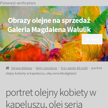
Pinterest verification
Przejdź
Przejdź
do
do
Obrazy olejne na sprzedaż
nawigacji
treści
Galeria Magdalena Walulik
Menu
OBRAZY DOSTĘPNE
NIEDOSTĘPNE
Strona główna
Akty i postacie
Trzy anioły 80 x100
portret
olejny kobiety w kapeluszu, olej seria Modigliani2
Duże obrazy
portret olejny kobiety w
Małe obrazy
kapeluszu, olej seria
Postacie