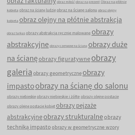
obraz fakturalny
Obraz na płótnie
obraz miłość
obraz na prezent
obraz na ścianę salonu
obraz na ścianę ludzie
kobieta
obraz olejny
obraz olejny na płótnie abstrakcja
kobieta
obrazy
obrazy abstrakcja ręcznie malowane
obraz turkus
abstrakcyjne
obrazy duże
obrazy czerwone na ścianę
obrazy
na ścianę
obrazy figuratywne
galeria
obrazy
obrazy geometryczne
obrazy na ścianę do salonu
impasto
obrazy niebieskie i żółte
obrazy niebieskie
obrazy olejne postacie
obrazy pejzaże
obrazy olejne postacie kobiet
obrazy strukturalne
abstrakcyjne
obrazy
techniką impasto
obrazy w geometryczne wzory