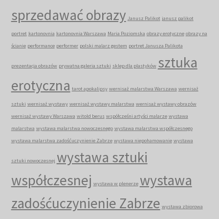
sprzedawać obrazy
Janusz Palikot
janusz palikot
portret
kartonovnia
kartonovnia Warszawa
Maria Poziomska
obrazy erotyczne
obrazy na
ścianie
performance
performer
polski malarz gestem
portret Janusza Palikota
sztuka
prezentacja obrazów
prywatna galeria sztuki
sklep dla plastyków
erotyczna
tarot apokalipsy
wernisaż malarstwa Warszawa
wernisaż
sztuki
wernisaż wystawy
wernisaż wystawy malarstwa
wernisaż wystawy obrazów
wernisaż wystawy Warszawa
witold berus
współcześni artyści malarze
wystawa
malarstwa
wystawa malarstwa nowoczesnego
wystawa malarstwa współczesnego
wystawa malarstwa zadośćuczynienie Zabrze
wystawa niepohamowanie
wystawa
wystawa sztuki
sztuki nowoczesnej
współczesnej
wystawa
wystawa w plenerze
zadośćuczynienie Zabrze
wystawa zbiorowa