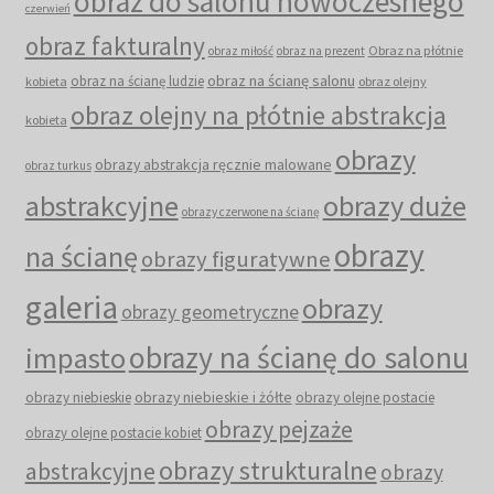
obraz do salonu nowoczesnego
czerwień
obraz fakturalny
Obraz na płótnie
obraz miłość
obraz na prezent
obraz na ścianę salonu
obraz na ścianę ludzie
kobieta
obraz olejny
obraz olejny na płótnie abstrakcja
kobieta
obrazy
obrazy abstrakcja ręcznie malowane
obraz turkus
abstrakcyjne
obrazy duże
obrazy czerwone na ścianę
obrazy
na ścianę
obrazy figuratywne
galeria
obrazy
obrazy geometryczne
obrazy na ścianę do salonu
impasto
obrazy niebieskie i żółte
obrazy niebieskie
obrazy olejne postacie
obrazy pejzaże
obrazy olejne postacie kobiet
obrazy strukturalne
abstrakcyjne
obrazy