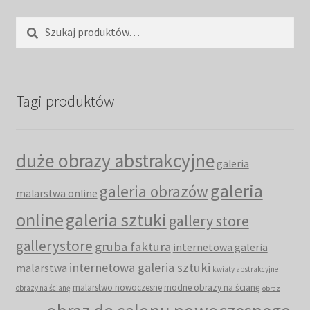
Szukaj:
Szukaj
Tagi produktów
duże obrazy abstrakcyjne
galeria
galeria
galeria obrazów
malarstwa online
online
galeria sztuki
gallery store
gallerystore
gruba faktura
internetowa galeria
internetowa galeria sztuki
malarstwa
kwiaty abstrakcyjne
malarstwo nowoczesne
modne obrazy na ścianę
obrazy na ścianę
obraz