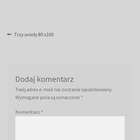
Nawigacja
Poprzedni
Trzy anioły 80 x100
wpis:
wpisu
Dodaj komentarz
Twój adres e-mail nie zostanie opublikowany.
Wymagane pola są oznaczone
*
Komentarz
*