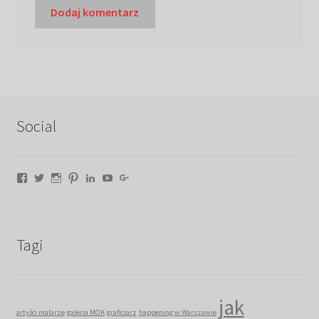
Social
Facebook
Twitter
Instagram
Pinterest
LinkedIn
YouTube
Google+
Tagi
jak
artyści malarze
galeria MOK
graficiarz
happening w Warszawie