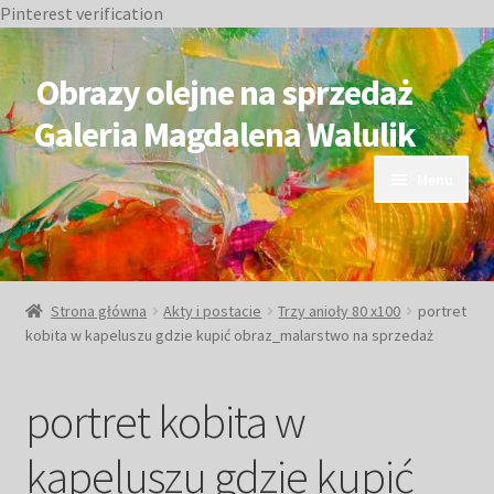
Pinterest verification
Przejdź
Przejdź
do
do
Obrazy olejne na sprzedaż
nawigacji
treści
Galeria Magdalena Walulik
Menu
OBRAZY DOSTĘPNE
NIEDOSTĘPNE
Strona główna
Akty i postacie
Trzy anioły 80 x100
portret
kobita w kapeluszu gdzie kupić obraz_malarstwo na sprzedaż
Duże obrazy
portret kobita w
Małe obrazy
kapeluszu gdzie kupić
Postacie