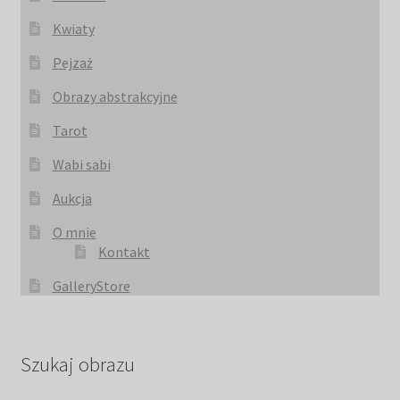
Kwiaty
Pejzaż
Obrazy abstrakcyjne
Tarot
Wabi sabi
Aukcja
O mnie
Kontakt
GalleryStore
Szukaj obrazu