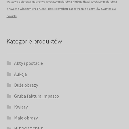
wystawa zbiorowa malarstwa
wystawy malarstwa klub na Hożej
wystawy malarstwa
prywatne
włodzimierz Fruczek polskie graffitti
zaopatrzenie plastyków
Światosław
nowicki
Kategorie produktów
Akty i postacie
Aukcja
Duże obrazy
Gruba faktura impasto
Kwiaty
Małe obrazy
NIEDOSTĘPNE