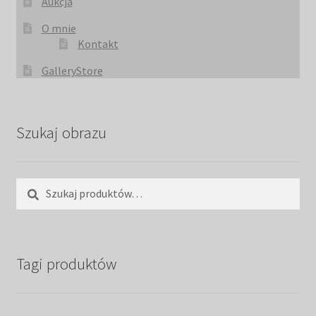
Aukcja
O mnie
Kontakt
GalleryStore
Szukaj obrazu
Szukaj:
Szukaj
Tagi produktów