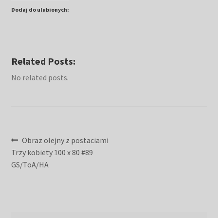
Dodaj do ulubionych:
Related Posts:
No related posts.
Nawigacja
Poprzedni
Obraz olejny z postaciami
wpis:
Trzy kobiety 100 x 80 #89
wpisu
GS/ToA/HA