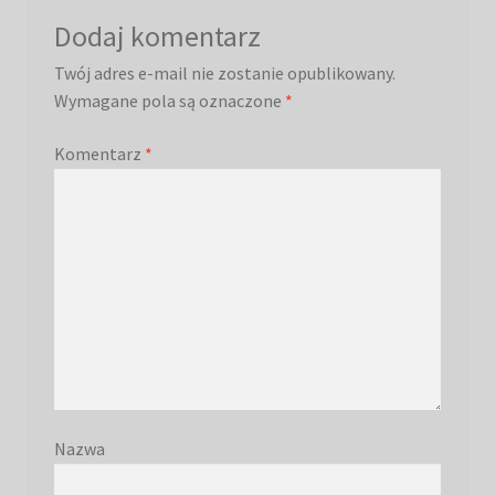
Dodaj komentarz
Twój adres e-mail nie zostanie opublikowany.
Wymagane pola są oznaczone
*
Komentarz
*
Nazwa