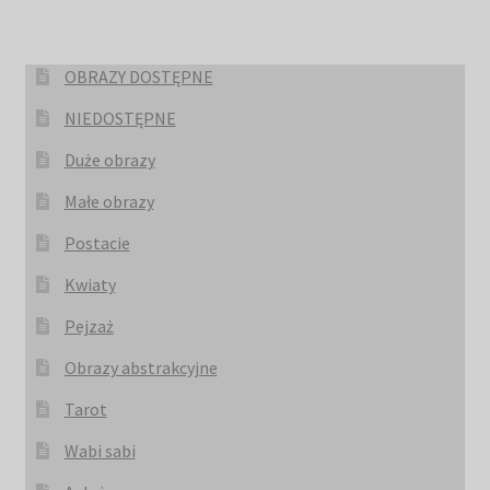
OBRAZY DOSTĘPNE
NIEDOSTĘPNE
Duże obrazy
Małe obrazy
Postacie
Kwiaty
Pejzaż
Obrazy abstrakcyjne
Tarot
Wabi sabi