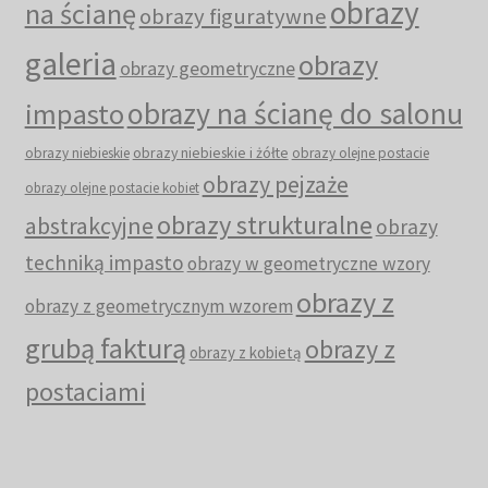
obrazy
na ścianę
obrazy figuratywne
galeria
obrazy
obrazy geometryczne
obrazy na ścianę do salonu
impasto
obrazy niebieskie i żółte
obrazy niebieskie
obrazy olejne postacie
obrazy pejzaże
obrazy olejne postacie kobiet
obrazy strukturalne
abstrakcyjne
obrazy
techniką impasto
obrazy w geometryczne wzory
obrazy z
obrazy z geometrycznym wzorem
grubą fakturą
obrazy z
obrazy z kobietą
postaciami