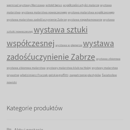
wernisaż wystawy Warszawa
witold berus
współcześni artyści malarze
wystawa
malarstwa
wystawa malarstwa nowoczesnego
wystawa malarstwa współczesnego
wystawa malarstwa zadośćuczynienie Zabrze
wystawa niepohamowanie
wystawa
wystawa sztuki
sztuki nowoczesnej
współczesnej
wystawa
wystawa w plenerze
zadośćuczynienie Zabrze
wystawa zbiorowa
wystawa zbiorowa malarstwa
wystawy malarstwa klub na Hożej
wystawy malarstwa
prywatne
włodzimierz Fruczek polskie graffitti
zaopatrzenie plastyków
Światosław
nowicki
Kategorie produktów
Akty i postacie