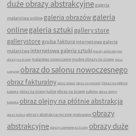
duże obrazy abstrakcyjne
galeria
galeria
galeria obrazów
malarstwa online
online
galeria sztuki
gallery store
gallerystore
gruba faktura
internetowa galeria
internetowa galeria sztuki
malarstwa
kwiaty abstrakcyjne
malarstwo nowoczesne
modne obrazy na ścianę
obrazy na ścianę
obraz
obraz do salonu nowoczesnego
czerwień
obraz fakturalny
Obraz na płótnie
obraz miłość
obraz na prezent
obraz na ścianę salonu
obraz na ścianę ludzie
kobieta
obraz olejny
obraz olejny na płótnie abstrakcja
kobieta
obrazy
obrazy abstrakcja ręcznie malowane
obraz turkus
abstrakcyjne
obrazy duże
obrazy czerwone na ścianę