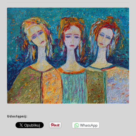
Kwiaty
Pejzaż
Obrazy abstrakcyjne
Tarot
Wabi sabi
Aukcja
Rozwiń
O mnie
menu
Udostępnij:
potomn
GalleryStore
WhatsApp