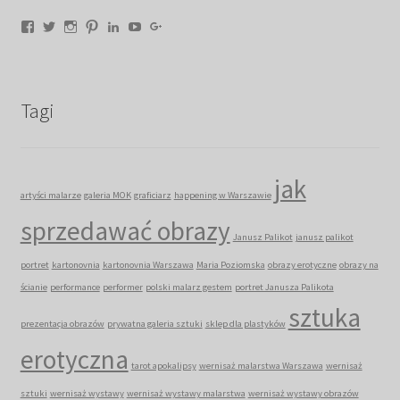
Facebook
Twitter
Instagram
Pinterest
LinkedIn
YouTube
Google+
Tagi
jak
artyści malarze
galeria MOK
graficiarz
happening w Warszawie
sprzedawać obrazy
Janusz Palikot
janusz palikot
portret
kartonovnia
kartonovnia Warszawa
Maria Poziomska
obrazy erotyczne
obrazy na
ścianie
performance
performer
polski malarz gestem
portret Janusza Palikota
sztuka
prezentacja obrazów
prywatna galeria sztuki
sklep dla plastyków
erotyczna
tarot apokalipsy
wernisaż malarstwa Warszawa
wernisaż
sztuki
wernisaż wystawy
wernisaż wystawy malarstwa
wernisaż wystawy obrazów