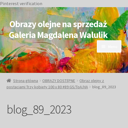
Pinterest verification
Przejdź
Przejdź
do
do
Obrazy olejne na sprzedaż
nawigacji
treści
Galeria Magdalena Walulik
Menu
OBRAZY DOSTĘPNE
NIEDOSTĘPNE
Strona główna
OBRAZY DOSTĘPNE
Obraz olejny z
postaciami Trzy kobiety 100 x 80 #89 GS/ToA/HA
blog_89_2023
Duże obrazy
blog_89_2023
Małe obrazy
Postacie