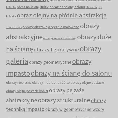
obraz na ścianę salonu
obraz na ścianę ludzie
kobieta
obraz olejny
obraz olejny na płótnie abstrakcja
kobieta
obrazy
obrazy abstrakcja ręcznie malowane
obraz turkus
abstrakcyjne
obrazy duże
obrazy czerwone na ścianę
obrazy
na ścianę
obrazy figuratywne
galeria
obrazy
obrazy geometryczne
obrazy na ścianę do salonu
impasto
obrazy niebieskie i żółte
obrazy niebieskie
obrazy olejne postacie
obrazy pejzaże
obrazy olejne postacie kobiet
obrazy strukturalne
abstrakcyjne
obrazy
techniką impasto
obrazy w geometryczne wzory