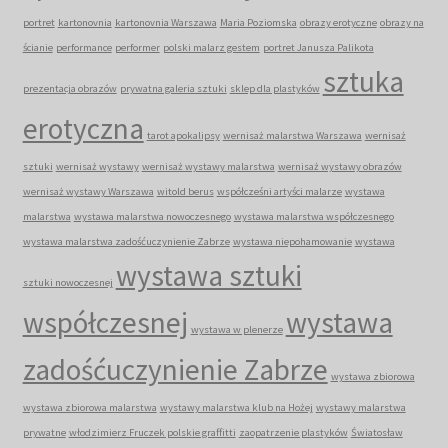
portret
kartonovnia
kartonovnia Warszawa
Maria Poziomska
obrazy erotyczne
obrazy na
ścianie
performance
performer
polski malarz gestem
portret Janusza Palikota
sztuka
prezentacja obrazów
prywatna galeria sztuki
sklep dla plastyków
erotyczna
tarot apokalipsy
wernisaż malarstwa Warszawa
wernisaż
sztuki
wernisaż wystawy
wernisaż wystawy malarstwa
wernisaż wystawy obrazów
wernisaż wystawy Warszawa
witold berus
współcześni artyści malarze
wystawa
malarstwa
wystawa malarstwa nowoczesnego
wystawa malarstwa współczesnego
wystawa malarstwa zadośćuczynienie Zabrze
wystawa niepohamowanie
wystawa
wystawa sztuki
sztuki nowoczesnej
współczesnej
wystawa
wystawa w plenerze
zadośćuczynienie Zabrze
wystawa zbiorowa
wystawa zbiorowa malarstwa
wystawy malarstwa klub na Hożej
wystawy malarstwa
prywatne
włodzimierz Fruczek polskie graffitti
zaopatrzenie plastyków
Światosław