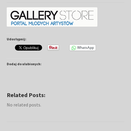
Kwiaty
Pejzaż
Obrazy abstrakcyjne
Udostępnij:
WhatsApp
Tarot
Dodaj do ulubionych:
Wabi sabi
Aukcja
Related Posts:
Rozwiń
O mnie
No related posts.
menu
potomn
GalleryStore