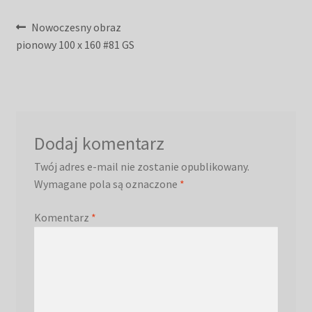
Nawigacja
Poprzedni
Nowoczesny obraz
wpis:
pionowy 100 x 160 #81 GS
wpisu
Dodaj komentarz
Twój adres e-mail nie zostanie opublikowany.
Wymagane pola są oznaczone
*
Komentarz
*