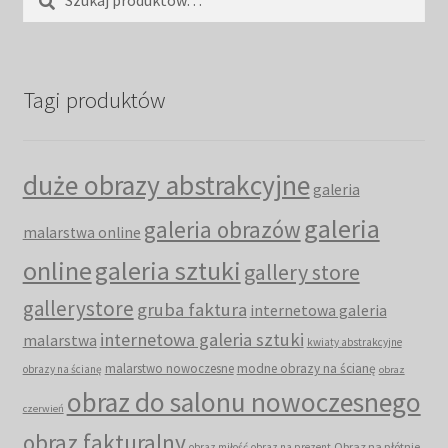
Tagi produktów
duże obrazy abstrakcyjne
galeria
galeria
galeria obrazów
malarstwa online
online
galeria sztuki
gallery store
gallerystore
gruba faktura
internetowa galeria
internetowa galeria sztuki
malarstwa
kwiaty abstrakcyjne
malarstwo nowoczesne
modne obrazy na ścianę
obrazy na ścianę
obraz
obraz do salonu nowoczesnego
czerwień
obraz fakturalny
Obraz na płótnie
obraz miłość
obraz na prezent