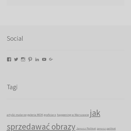
Social
Facebook
Twitter
Instagram
Pinterest
LinkedIn
YouTube
Google+
Tagi
jak
artyści malarze
galeria MOK
graficiarz
happening w Warszawie
sprzedawać obrazy
Janusz Palikot
janusz palikot